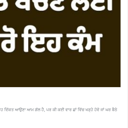
 ਇਹ ਦਿੱਕਤ ਆਉਣਾ ਆਮ ਗੱਲ ਹੈ, ਪਰ ਕੀ ਕਈ ਵਾਰ ਛਾਂ ਵਿੱਚ ਖੜ੍ਹੇ ਹੋਵੋ ਜਾਂ ਘਰ ਬੈਠੇ