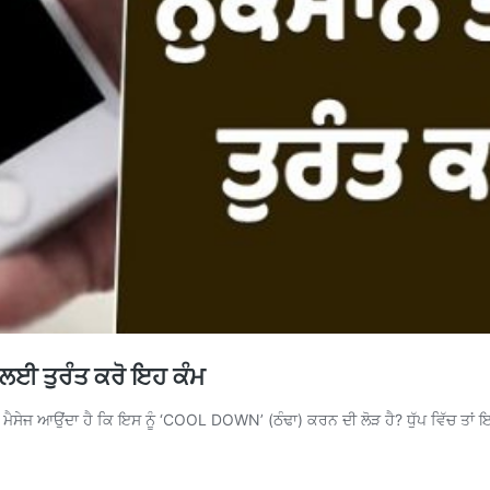
 ਲਈ ਤੁਰੰਤ ਕਰੋ ਇਹ ਕੰਮ
ਤੇ ਮੈਸੇਜ ਆਉਂਦਾ ਹੈ ਕਿ ਇਸ ਨੂੰ ‘COOL DOWN’ (ਠੰਢਾ) ਕਰਨ ਦੀ ਲੋੜ ਹੈ? ਧੁੱਪ ਵਿੱਚ ਤਾਂ