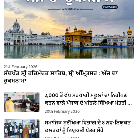
21st February 2026
ਸੱਚਖੰਡ ਸ੍ਰੀ ਹਰਿਮੰਦਰ ਸਾਹਿਬ, ਸ੍ਰੀ ਅੰਮ੍ਰਿਤਸਰ : ਅੱਜ ਦਾ
ਹੁਕਮਨਾਮਾ
2,000 ਤੋਂ ਵੱਧ ਸਰਕਾਰੀ ਸਕੂਲਾਂ ਦਾ ਨਿਰੀਖਣ
ਕਰਨ ਵਾਲੇ ਪੰਜਾਬ ਦੇ ਪਹਿਲੇ ਸਿੱਖਿਆ ਮੰਤਰੀ ਬਣੇ
ਹਰਜੋਤ ਸਿੰਘ ਬੈਂਸ
20th February 2026
ਸਮਾਜਿਕ ਸੁਰੱਖਿਆ ਵਿਭਾਗ ਦੇ 8 ਨਵ-ਨਿਯੁਕਤ
ਕਲਰਕਾਂ ਨੂੰ ਨਿਯੁਕਤੀ ਪੱਤਰ ਸੌਂਪੇ