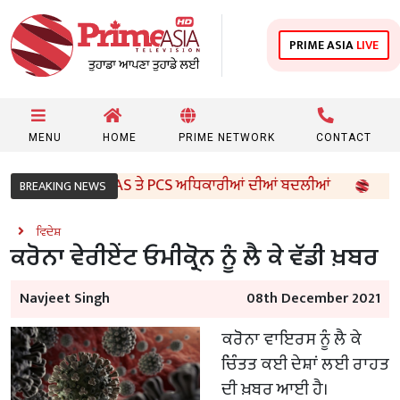
PRIME ASIA
LIVE
MENU
HOME
PRIME NETWORK
CONTACT
ਸਰਕਾਰ ਵੱਲੋਂ 96 IAS ਤੇ PCS ਅਧਿਕਾਰੀਆਂ ਦੀਆਂ ਬਦਲੀਆਂ
8ਵੀਂ
BREAKING NEWS
ਵਿਦੇਸ਼
ਕਰੋਨਾ ਵੇਰੀਏਂਟ ਓਮੀਕ੍ਰੋਨ ਨੂੰ ਲੈ ਕੇ ਵੱਡੀ ਖ਼ਬਰ
Navjeet Singh
08th December 2021
ਕਰੋਨਾ ਵਾਇਰਸ ਨੂੰ ਲੈ ਕੇ
ਚਿੰਤਤ ਕਈ ਦੇਸ਼ਾਂ ਲਈ ਰਾਹਤ
ਦੀ ਖ਼ਬਰ ਆਈ ਹੈ।