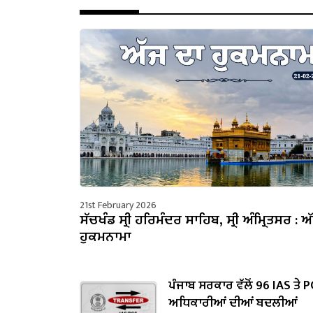
21st February 2026
ਸੱਚਖੰਡ ਸ੍ਰੀ ਹਰਿਮੰਦਰ ਸਾਹਿਬ, ਸ੍ਰੀ ਅੰਮ੍ਰਿਤਸਰ : ਅ
ਹੁਕਮਨਾਮਾ
ਪੰਜਾਬ ਸਰਕਾਰ ਵੱਲੋਂ 96 IAS ਤੇ 
ਅਧਿਕਾਰੀਆਂ ਦੀਆਂ ਬਦਲੀਆਂ