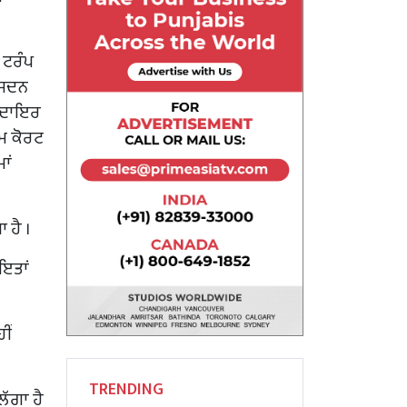
 ਟਰੰਪ
 ਸਦਨ
ਧ ਦਾਇਰ
ਮ ਕੋਰਟ
ਾਂ
 ਹੈ ।
ਾਇਤਾਂ
ੀਂ
TRENDING
ਲੱਗਾ ਹੈ