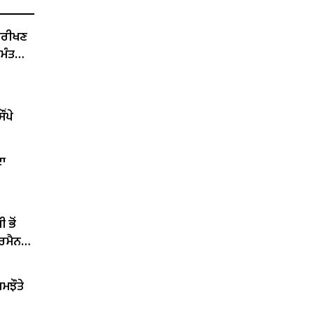
ਨਿਰੀਖਣ
 ਮੰਤਰੀ
ਂਪੇ
ਦਾ
 ਭੋਂ
ਅਰਮੈਨ
ਮਝੌਤੇ