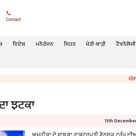
Contact
ਸ਼
ਵਿਦੇਸ਼
ਮਨੋਰੰਜਨ
ਸਿਹਤ
ਖੇਤੀ-ਬਾੜੀ
ਟੈਕਨੋਲੋਜੀ
ਪੰਜਾਬ ਸਰਕ
 ਦਾ ਝਟਕਾ
11th December
ਅਮਰੀਕਾ ਦੇ ਸਾਬਕਾ ਰਾਸ਼ਟਰਪਤੀ ਡੋਨਲਡ ਟਰੰਪ ਦੀਆ