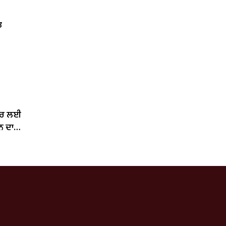
ਤ
ਂਦਰ ਲਈ
ਨ ਦਾ