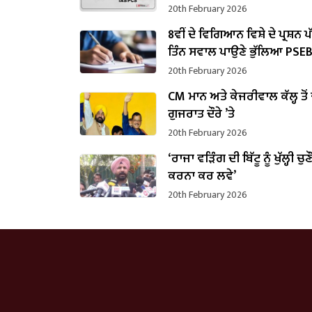
20th February 2026
8ਵੀਂ ਦੇ ਵਿਗਿਆਨ ਵਿਸ਼ੇ ਦੇ ਪ੍ਰਸ਼ਨ 
ਤਿੰਨ ਸਵਾਲ ਪਾਉਣੇ ਭੁੱਲਿਆ PSE
20th February 2026
CM ਮਾਨ ਅਤੇ ਕੇਜਰੀਵਾਲ ਕੱਲ੍ਹ ਤੋਂ
ਗੁਜਰਾਤ ਦੌਰੇ ’ਤੇ
20th February 2026
‘ਰਾਜਾ ਵੜਿੰਗ ਦੀ ਬਿੱਟੂ ਨੂੰ ਖੁੱਲ੍ਹੀ ਚੁਣ
ਕਰਨਾ ਕਰ ਲਵੇ’
20th February 2026