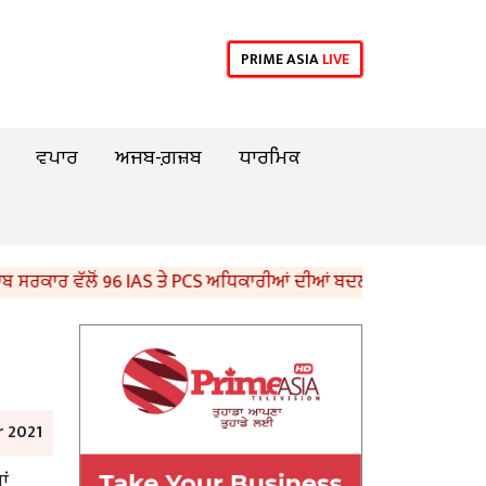
PRIME ASIA
LIVE
ਵਪਾਰ
ਅਜਬ-ਗ਼ਜ਼ਬ
ਧਾਰਮਿਕ
ਾਰ ਵੱਲੋਂ 96 IAS ਤੇ PCS ਅਧਿਕਾਰੀਆਂ ਦੀਆਂ ਬਦਲੀਆਂ
8ਵੀਂ ਦੇ
 2021
ਂ