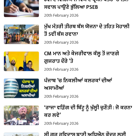
ਸਵਾਲ ਪਾਉਣੇ ਭੁੱਲਿਆ PSEB
20th February 2026
ਮੁੱਖ ਮੰਤਰੀ ਤੀਰਥ ਬੱਸ ਯੋਜਨਾ ਦੇ ਤਹਿਤ ਮੋਹਾਲੀ
ਤੋਂ 5ਵੀਂ ਬੱਸ ਰਵਾਨਾ
20th February 2026
CM ਮਾਨ ਅਤੇ ਕੇਜਰੀਵਾਲ ਕੱਲ੍ਹ ਤੋਂ ਜਾਣਗੇ
ਗੁਜਰਾਤ ਦੌਰੇ ’ਤੇ
20th February 2026
ਪੰਜਾਬ ’ਚ ਨਿਕਲੀਆਂ ਕਲਰਕਾਂ ਦੀਆਂ
ਅਸਾਮੀਆਂ
20th February 2026
‘ਰਾਜਾ ਵੜਿੰਗ ਦੀ ਬਿੱਟੂ ਨੂੰ ਖੁੱਲ੍ਹੀ ਚੁਣੌਤੀ : ਜੋ ਕਰਨਾ
ਕਰ ਲਵੇ’
20th February 2026
ਸ੍ਰੀ ਗੁਰੂ ਰਵਿਦਾਸ ਬਾਣੀ ਅਧਿਐਨ ਕੇਂਦਰ ਲਈ