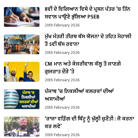
8ਵੀਂ ਦੇ ਵਿਗਿਆਨ ਵਿਸ਼ੇ ਦੇ ਪ੍ਰਸ਼ਨ ਪੱਤਰ ’ਚ ਤਿੰਨ
ਸਵਾਲ ਪਾਉਣੇ ਭੁੱਲਿਆ PSEB
20th February 2026
ਮੁੱਖ ਮੰਤਰੀ ਤੀਰਥ ਬੱਸ ਯੋਜਨਾ ਦੇ ਤਹਿਤ ਮੋਹਾਲੀ
ਤੋਂ 5ਵੀਂ ਬੱਸ ਰਵਾਨਾ
20th February 2026
CM ਮਾਨ ਅਤੇ ਕੇਜਰੀਵਾਲ ਕੱਲ੍ਹ ਤੋਂ ਜਾਣਗੇ
ਗੁਜਰਾਤ ਦੌਰੇ ’ਤੇ
20th February 2026
ਪੰਜਾਬ ’ਚ ਨਿਕਲੀਆਂ ਕਲਰਕਾਂ ਦੀਆਂ
ਅਸਾਮੀਆਂ
20th February 2026
‘ਰਾਜਾ ਵੜਿੰਗ ਦੀ ਬਿੱਟੂ ਨੂੰ ਖੁੱਲ੍ਹੀ ਚੁਣੌਤੀ : ਜੋ ਕਰਨਾ
ਕਰ ਲਵੇ’
20th February 2026