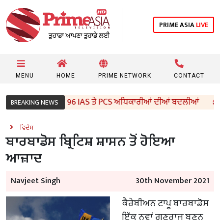
PRIME ASIA
LIVE
MENU
HOME
PRIME NETWORK
CONTACT
ੰਜਾਬ ਸਰਕਾਰ ਵੱਲੋਂ 96 IAS ਤੇ PCS ਅਧਿਕਾਰੀਆਂ ਦੀਆਂ ਬਦਲੀਆਂ
BREAKING NEWS
ਵਿਦੇਸ਼
ਬਾਰਬਾਡੋਸ ਬ੍ਰਿਟਿਸ਼ ਸ਼ਾਸਨ ਤੋਂ ਹੋਇਆ
ਆਜ਼ਾਦ
Navjeet Singh
30th November 2021
ਕੈਰੇਬੀਅਨ ਟਾਪੂ ਬਾਰਬਾਡੋਸ
ਇੱਕ ਨਵਾਂ ਗਣਰਾਜ ਬਣਨ