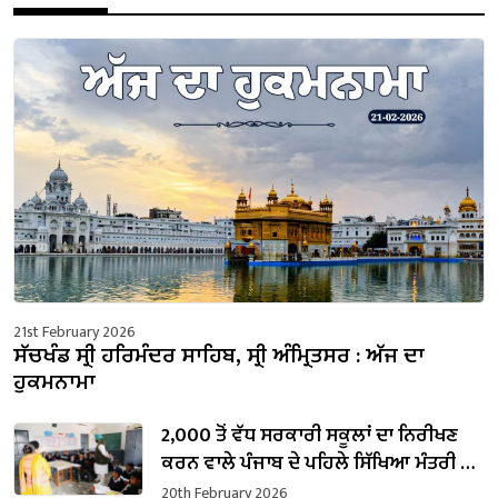
21st February 2026
ਸੱਚਖੰਡ ਸ੍ਰੀ ਹਰਿਮੰਦਰ ਸਾਹਿਬ, ਸ੍ਰੀ ਅੰਮ੍ਰਿਤਸਰ : ਅੱਜ ਦਾ
ਹੁਕਮਨਾਮਾ
2,000 ਤੋਂ ਵੱਧ ਸਰਕਾਰੀ ਸਕੂਲਾਂ ਦਾ ਨਿਰੀਖਣ
ਕਰਨ ਵਾਲੇ ਪੰਜਾਬ ਦੇ ਪਹਿਲੇ ਸਿੱਖਿਆ ਮੰਤਰੀ ਬਣੇ
ਹਰਜੋਤ ਸਿੰਘ ਬੈਂਸ
20th February 2026