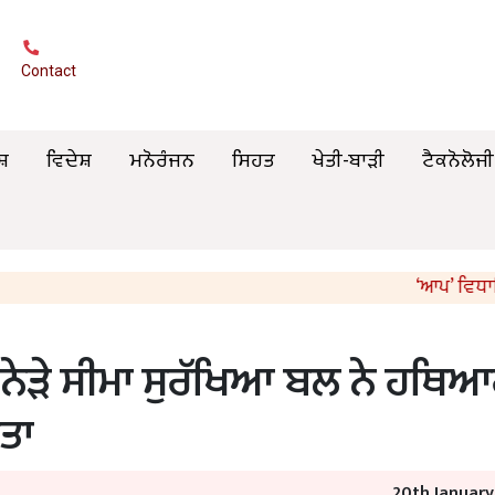
Contact
ਸ਼
ਵਿਦੇਸ਼
ਮਨੋਰੰਜਨ
ਸਿਹਤ
ਖੇਤੀ-ਬਾੜੀ
ਟੈਕਨੋਲੋਜੀ
‘ਆਪ’ ਵਿਧਾਇਕਾਂ ਤੇ 
ਨੇੜੇ ਸੀਮਾ ਸੁਰੱਖਿਆ ਬਲ ਨੇ ਹਥਿ
ਤਾ
20th Januar