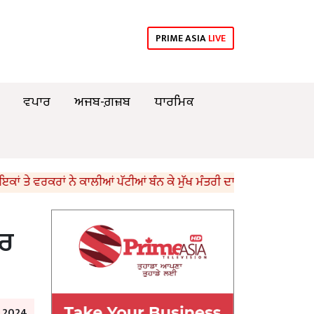
PRIME ASIA
LIVE
ਵਪਾਰ
ਅਜਬ-ਗ਼ਜ਼ਬ
ਧਾਰਮਿਕ
ਵਰਕਰਾਂ ਨੇ ਕਾਲੀਆਂ ਪੱਟੀਆਂ ਬੰਨ ਕੇ ਮੁੱਖ ਮੰਤਰੀ ਦਾ ਕੀਤਾ ਵਿਰੋਧ
ਆਰ
y 2024