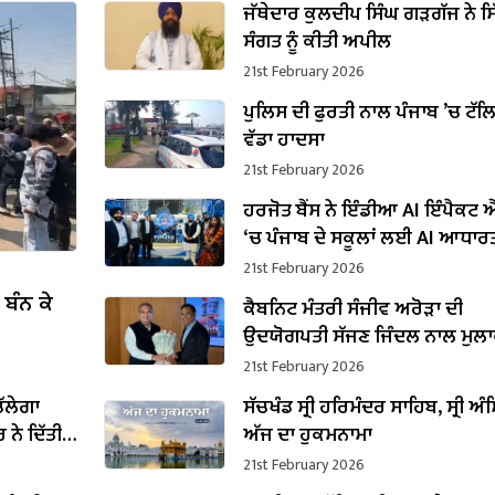
ਜੱਥੇਦਾਰ ਕੁਲਦੀਪ ਸਿੰਘ ਗੜਗੱਜ ਨੇ ਸਿ
ਸੰਗਤ ਨੂੰ ਕੀਤੀ ਅਪੀਲ
21st February 2026
ਪੁਲਿਸ ਦੀ ਫੁਰਤੀ ਨਾਲ ਪੰਜਾਬ ’ਚ ਟੱ
ਵੱਡਾ ਹਾਦਸਾ
21st February 2026
ਹਰਜੋਤ ਬੈਂਸ ਨੇ ਇੰਡੀਆ AI ਇੰਪੈਕਟ 
‘ਚ ਪੰਜਾਬ ਦੇ ਸਕੂਲਾਂ ਲਈ AI ਆਧਾਰ
ਸੰਭਾਵਨਾਵਾਂ ਨੂੰ ਤਲਾਸ਼ਿਆ
21st February 2026
ਬੰਨ ਕੇ
ਕੈਬਨਿਟ ਮੰਤਰੀ ਸੰਜੀਵ ਅਰੋੜਾ ਦੀ
ਉਦਯੋਗਪਤੀ ਸੱਜਣ ਜਿੰਦਲ ਨਾਲ ਮੁਲਾ
ਇਸਪਾਤ ਖੇਤਰ ‘ਚ ₹1,500 ਕਰੋੜ ਨਿਵੇਸ
21st February 2026
ਐਲਾਨ
ਚੱਲੇਗਾ
ਸੱਚਖੰਡ ਸ੍ਰੀ ਹਰਿਮੰਦਰ ਸਾਹਿਬ, ਸ੍ਰੀ ਅੰਮ
 ਨੇ ਦਿੱਤੀ
ਅੱਜ ਦਾ ਹੁਕਮਨਾਮਾ
21st February 2026