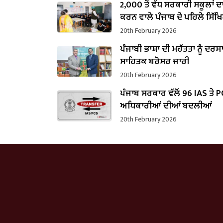
2,000 ਤੋਂ ਵੱਧ ਸਰਕਾਰੀ ਸਕੂਲਾਂ 
ਕਰਨ ਵਾਲੇ ਪੰਜਾਬ ਦੇ ਪਹਿਲੇ ਸਿੱਖ
ਬਣੇ ਹਰਜੋਤ ਸਿੰਘ ਬੈਂਸ
20th February 2026
ਪੰਜਾਬੀ ਭਾਸ਼ਾ ਦੀ ਮਹੱਤਤਾ ਨੂੰ ਦਰਸ
ਸਾਹਿਤਕ ਬਰੋਸ਼ਰ ਜਾਰੀ
20th February 2026
ਪੰਜਾਬ ਸਰਕਾਰ ਵੱਲੋਂ 96 IAS ਤੇ 
ਅਧਿਕਾਰੀਆਂ ਦੀਆਂ ਬਦਲੀਆਂ
20th February 2026