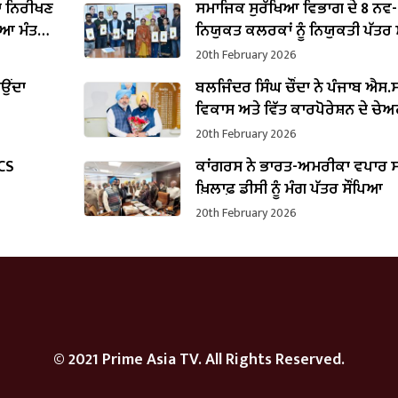
ਦਾ ਨਿਰੀਖਣ
ਸਮਾਜਿਕ ਸੁਰੱਖਿਆ ਵਿਭਾਗ ਦੇ 8 ਨਵ-
ਿਆ ਮੰਤਰੀ
ਨਿਯੁਕਤ ਕਲਰਕਾਂ ਨੂੰ ਨਿਯੁਕਤੀ ਪੱਤਰ ਸੌ
20th February 2026
ਾਉਂਦਾ
ਬਲਜਿੰਦਰ ਸਿੰਘ ਚੌਂਦਾ ਨੇ ਪੰਜਾਬ ਐਸ.ਸੀ
ਵਿਕਾਸ ਅਤੇ ਵਿੱਤ ਕਾਰਪੋਰੇਸ਼ਨ ਦੇ ਚੇ
ਵਜੋਂ ਸੰਭਾਲਿਆ ਕਾਰਜਭਾਰ
20th February 2026
PCS
ਕਾਂਗਰਸ ਨੇ ਭਾਰਤ-ਅਮਰੀਕਾ ਵਪਾਰ ਸ
ਖ਼ਿਲਾਫ਼ ਡੀਸੀ ਨੂੰ ਮੰਗ ਪੱਤਰ ਸੌਂਪਿਆ
20th February 2026
© 2021 Prime Asia TV. All Rights Reserved.