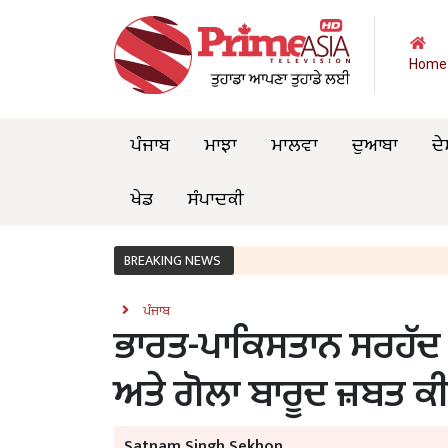
Home
ਪੰਜਾਬ
ਮਾਝਾ
ਮਾਲਵਾ
ਦੁਆਬਾ
ਦੇ
ਖੇਡ
ਸੰਪਾਦਕੀ
BREAKING NEWS
ਪੰਜਾਬ
ਭਾਰਤ-ਪਾਕਿਸਤਾਨ ਸਰਹੱਦ 
ਅਤੇ ਗੋਲਾ ਬਾਰੂਦ ਜ਼ਬਤ ਕੀ
Satnam Singh Sekhon