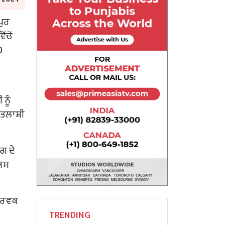
ਪੁਰ
ੱਚੋਂ
0
ਨੂੰ
 ਤਲਾਸ਼ੀ
ੰਗ ਦੇ
ਜਿਸ
ਪੂਰਵਕ
TRENDING