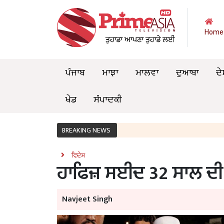
Home
ਪੰਜਾਬ
ਮਾਝਾ
ਮਾਲਵਾ
ਦੁਆਬਾ
ਦੇ
ਖੇਡ
ਸੰਪਾਦਕੀ
BREAKING NEWS
ਵਿਦੇਸ਼
ਹਾਫਿਜ਼ ਸਈਦ 32 ਸਾਲ ਦੀ
Navjeet Singh