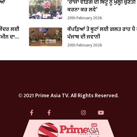
ੀਆਂ
‘ਰਾਜਾ ਵੜਿੰਗ ਦੀ ਬਿੱਟੂ ਨੂੰ ਖੁੱਲ੍ਹੀ ਚੁਣੌਤੀ 
ਕਰਨਾ ਕਰ ਲਵੇ’
20th February 2026
 ਕੇਂਦਰ ਲਈ
ਕੱਪੜਿਆਂ ਤੇ ਬੂਟਾਂ ਲਈ ਗਲਤ ਰਾਹ ਪੈ 
਼ਮੀਨ ਦਾ
ਪੰਜਾਬ ਦੀ ਜਵਾਨੀ
20th February 2026
© 2021 Prime Asia TV. All Rights Reserved.