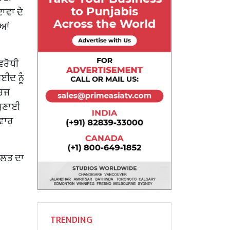
ਾਵਾ ਦੇ
ਿਆਂ
ਿਰੋਧੀ
ਈਦ ਨੂੰ
ਦਰਜ
ਸੁਣਾਈ
ਮਵਾਰ
ਾਲਤ ਦਾ
TRENDING