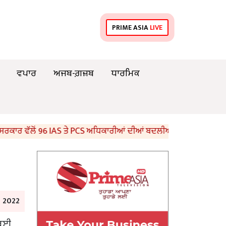
PRIME ASIA
LIVE
ਵਪਾਰ
ਅਜਬ-ਗ਼ਜ਼ਬ
ਧਾਰਮਿਕ
 ਵੱਲੋਂ 96 IAS ਤੇ PCS ਅਧਿਕਾਰੀਆਂ ਦੀਆਂ ਬਦਲੀਆਂ
8ਵੀਂ ਦੇ ਵ
l 2022
ੰਬਈ