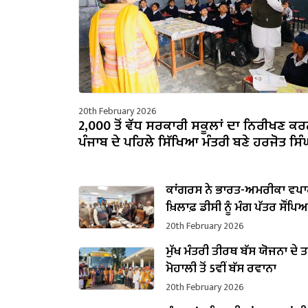
20th February 2026
2,000 ਤੋਂ ਵੱਧ ਸਰਕਾਰੀ ਸਕੂਲਾਂ ਦਾ ਨਿਰੀਖਣ ਕਰ
ਪੰਜਾਬ ਦੇ ਪਹਿਲੇ ਸਿੱਖਿਆ ਮੰਤਰੀ ਬਣੇ ਹਰਜੋਤ ਸਿੰਘ
ਕਾਂਗਰਸ ਨੇ ਭਾਰਤ-ਅਮਰੀਕਾ ਵਪਾਰ
ਖ਼ਿਲਾਫ਼ ਡੀਸੀ ਨੂੰ ਮੰਗ ਪੱਤਰ ਸੌਂਪਿ
20th February 2026
ਮੁੱਖ ਮੰਤਰੀ ਤੀਰਥ ਬੱਸ ਯੋਜਨਾ ਦੇ 
ਮੋਹਾਲੀ ਤੋਂ 5ਵੀਂ ਬੱਸ ਰਵਾਨਾ
20th February 2026