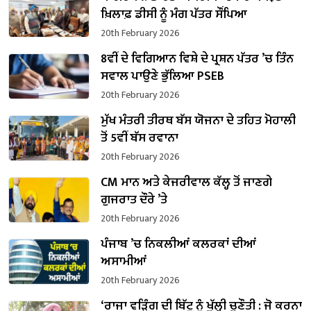
ਖ਼ਿਲਾਫ਼ ਡੀਸੀ ਨੂੰ ਮੰਗ ਪੱਤਰ ਸੌਂਪਿਆ
20th February 2026
8ਵੀਂ ਦੇ ਵਿਗਿਆਨ ਵਿਸ਼ੇ ਦੇ ਪ੍ਰਸ਼ਨ ਪੱਤਰ ’ਚ ਤਿੰਨ
ਸਵਾਲ ਪਾਉਣੇ ਭੁੱਲਿਆ PSEB
20th February 2026
ਮੁੱਖ ਮੰਤਰੀ ਤੀਰਥ ਬੱਸ ਯੋਜਨਾ ਦੇ ਤਹਿਤ ਮੋਹਾਲੀ
ਤੋਂ 5ਵੀਂ ਬੱਸ ਰਵਾਨਾ
20th February 2026
CM ਮਾਨ ਅਤੇ ਕੇਜਰੀਵਾਲ ਕੱਲ੍ਹ ਤੋਂ ਜਾਣਗੇ
ਗੁਜਰਾਤ ਦੌਰੇ ’ਤੇ
20th February 2026
ਪੰਜਾਬ ’ਚ ਨਿਕਲੀਆਂ ਕਲਰਕਾਂ ਦੀਆਂ
ਅਸਾਮੀਆਂ
20th February 2026
‘ਰਾਜਾ ਵੜਿੰਗ ਦੀ ਬਿੱਟੂ ਨੂੰ ਖੁੱਲ੍ਹੀ ਚੁਣੌਤੀ : ਜੋ ਕਰਨਾ