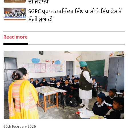
ਦੀ ਜਵਾਨੀ
SGPC ਪ੍ਰਧਾਨ ਹਰਜਿੰਦਰ ਸਿੰਘ ਧਾਮੀ ਨੇ ਸਿੱਖ ਕੌਮ ਤੋਂ
ਮੰਗੀ ਮੁਆਫੀ
Read more
20th February 2026