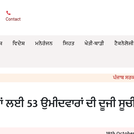
Contact
ਸ਼
ਵਿਦੇਸ਼
ਮਨੋਰੰਜਨ
ਸਿਹਤ
ਖੇਤੀ-ਬਾੜੀ
ਟੈਕਨੋਲੋਜੀ
ਪੰਜਾਬ ਸਰਕਾਰ ਵੱਲੋਂ
ਣਾਂ ਲਈ 53 ਉਮੀਦਵਾਰਾਂ ਦੀ ਦੂਜੀ ਸੂਚ
18th October