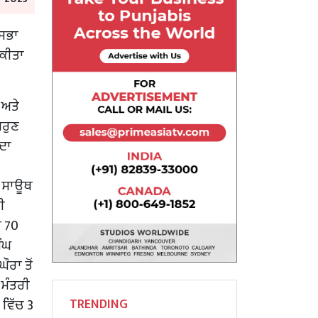
 ਸਭਾ
 ਕੀਤਾ
 ਅਤੇ
ਅਰੁਣ
 ਦਾ
ਰ ਸਾਊਥ
ੀ
ੀ 70
ਿੰਘ
ੌਰਾ ਤੋਂ
 ਮੰਤਰੀ
 ਵਿੱਚ 3
TRENDING