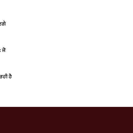
ਣਗੇ
: ਜੋ
ਰਹੀ ਹੈ