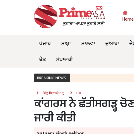
Home
ਪੰਜਾਬ
ਮਾਝਾ
ਮਾਲਵਾ
ਦੁਆਬਾ
ਦੇ
ਖੇਡ
ਸੰਪਾਦਕੀ
BREAKING NEWS
Big Breaking
ਦੇਸ਼
ਕਾਂਗਰਸ ਨੇ ਛੱਤੀਸਗੜ੍ਹ ਚੋ
ਜਾਰੀ ਕੀਤੀ
Satnam Singh Sekhon