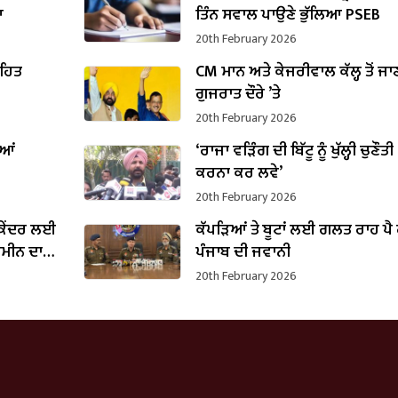
ਆ
ਤਿੰਨ ਸਵਾਲ ਪਾਉਣੇ ਭੁੱਲਿਆ PSEB
20th February 2026
ਤਹਿਤ
CM ਮਾਨ ਅਤੇ ਕੇਜਰੀਵਾਲ ਕੱਲ੍ਹ ਤੋਂ ਜਾ
ਗੁਜਰਾਤ ਦੌਰੇ ’ਤੇ
20th February 2026
ੀਆਂ
‘ਰਾਜਾ ਵੜਿੰਗ ਦੀ ਬਿੱਟੂ ਨੂੰ ਖੁੱਲ੍ਹੀ ਚੁਣੌਤੀ 
ਕਰਨਾ ਕਰ ਲਵੇ’
20th February 2026
 ਕੇਂਦਰ ਲਈ
ਕੱਪੜਿਆਂ ਤੇ ਬੂਟਾਂ ਲਈ ਗਲਤ ਰਾਹ ਪੈ 
਼ਮੀਨ ਦਾ
ਪੰਜਾਬ ਦੀ ਜਵਾਨੀ
20th February 2026