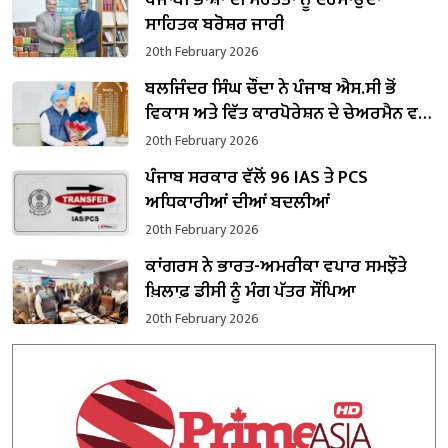
ਪੰਜਾਬੀ ਭਾਸ਼ਾ ਦੀ ਮਹੱਤਤਾ ਨੂੰ ਦਰਸਾਉਂਦਾ
ਸਾਹਿਤਕ ਬਰੋਸ਼ਰ ਜਾਰੀ
20th February 2026
ਬਲਜਿੰਦਰ ਸਿੰਘ ਚੌਂਦਾ ਨੇ ਪੰਜਾਬ ਐਸ.ਸੀ ਭੋਂ
ਵਿਕਾਸ ਅਤੇ ਵਿੱਤ ਕਾਰਪੋਰੇਸ਼ਨ ਦੇ ਚੇਅਰਮੈਨ ਵਜੋਂ
ਸੰਭਾਲਿਆ ਕਾਰਜਭਾਰ
20th February 2026
ਪੰਜਾਬ ਸਰਕਾਰ ਵੱਲੋਂ 96 IAS ਤੇ PCS
ਅਧਿਕਾਰੀਆਂ ਦੀਆਂ ਬਦਲੀਆਂ
20th February 2026
ਕਾਂਗਰਸ ਨੇ ਭਾਰਤ-ਅਮਰੀਕਾ ਵਪਾਰ ਸਮਝੌਤੇ
ਖ਼ਿਲਾਫ਼ ਡੀਸੀ ਨੂੰ ਮੰਗ ਪੱਤਰ ਸੌਂਪਿਆ
20th February 2026