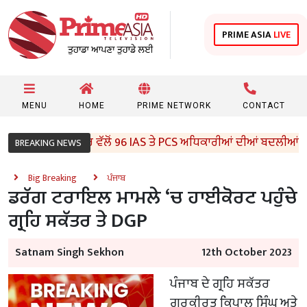
PRIME ASIA
LIVE
MENU
HOME
PRIME NETWORK
CONTACT
ਪੰਜਾਬ ਸਰਕਾਰ ਵੱਲੋਂ 96 IAS ਤੇ PCS ਅਧਿਕਾਰੀਆਂ ਦੀਆਂ ਬਦਲੀਆਂ
BREAKING NEWS
Big Breaking
ਪੰਜਾਬ
ਡਰੱਗ ਟਰਾਇਲ ਮਾਮਲੇ ‘ਚ ਹਾਈਕੋਰਟ ਪਹੁੰਚੇ
ਗ੍ਰਹਿ ਸਕੱਤਰ ਤੇ DGP
Satnam Singh Sekhon
12th October 2023
ਪੰਜਾਬ ਦੇ ਗ੍ਰਹਿ ਸਕੱਤਰ
ਗੁਰਕੀਰਤ ਕ੍ਰਿਪਾਲ ਸਿੰਘ ਅਤੇ