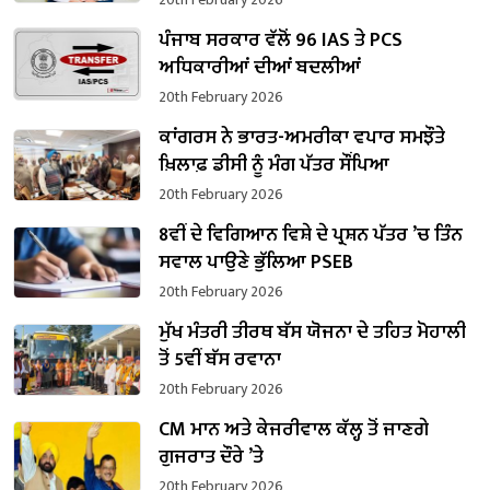
ਪੰਜਾਬ ਸਰਕਾਰ ਵੱਲੋਂ 96 IAS ਤੇ PCS
ਅਧਿਕਾਰੀਆਂ ਦੀਆਂ ਬਦਲੀਆਂ
20th February 2026
ਕਾਂਗਰਸ ਨੇ ਭਾਰਤ-ਅਮਰੀਕਾ ਵਪਾਰ ਸਮਝੌਤੇ
ਖ਼ਿਲਾਫ਼ ਡੀਸੀ ਨੂੰ ਮੰਗ ਪੱਤਰ ਸੌਂਪਿਆ
20th February 2026
8ਵੀਂ ਦੇ ਵਿਗਿਆਨ ਵਿਸ਼ੇ ਦੇ ਪ੍ਰਸ਼ਨ ਪੱਤਰ ’ਚ ਤਿੰਨ
ਸਵਾਲ ਪਾਉਣੇ ਭੁੱਲਿਆ PSEB
20th February 2026
ਮੁੱਖ ਮੰਤਰੀ ਤੀਰਥ ਬੱਸ ਯੋਜਨਾ ਦੇ ਤਹਿਤ ਮੋਹਾਲੀ
ਤੋਂ 5ਵੀਂ ਬੱਸ ਰਵਾਨਾ
20th February 2026
CM ਮਾਨ ਅਤੇ ਕੇਜਰੀਵਾਲ ਕੱਲ੍ਹ ਤੋਂ ਜਾਣਗੇ
ਗੁਜਰਾਤ ਦੌਰੇ ’ਤੇ
20th February 2026