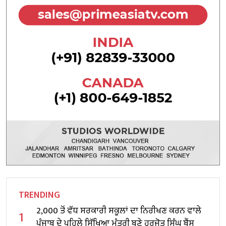
TRENDING
2,000 ਤੋਂ ਵੱਧ ਸਰਕਾਰੀ ਸਕੂਲਾਂ ਦਾ ਨਿਰੀਖਣ ਕਰਨ ਵਾਲੇ
1
ਪੰਜਾਬ ਦੇ ਪਹਿਲੇ ਸਿੱਖਿਆ ਮੰਤਰੀ ਬਣੇ ਹਰਜੋਤ ਸਿੰਘ ਬੈਂਸ