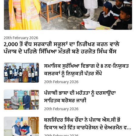
20th February 2026
2,000 ਤੋਂ ਵੱਧ ਸਰਕਾਰੀ ਸਕੂਲਾਂ ਦਾ ਨਿਰੀਖਣ ਕਰਨ ਵਾਲੇ
ਪੰਜਾਬ ਦੇ ਪਹਿਲੇ ਸਿੱਖਿਆ ਮੰਤਰੀ ਬਣੇ ਹਰਜੋਤ ਸਿੰਘ ਬੈਂਸ
ਸਮਾਜਿਕ ਸੁਰੱਖਿਆ ਵਿਭਾਗ ਦੇ 8 ਨਵ-ਨਿਯੁਕਤ
ਕਲਰਕਾਂ ਨੂੰ ਨਿਯੁਕਤੀ ਪੱਤਰ ਸੌਂਪੇ
20th February 2026
ਪੰਜਾਬੀ ਭਾਸ਼ਾ ਦੀ ਮਹੱਤਤਾ ਨੂੰ ਦਰਸਾਉਂਦਾ
ਸਾਹਿਤਕ ਬਰੋਸ਼ਰ ਜਾਰੀ
20th February 2026
ਬਲਜਿੰਦਰ ਸਿੰਘ ਚੌਂਦਾ ਨੇ ਪੰਜਾਬ ਐਸ.ਸੀ ਭੋਂ
ਵਿਕਾਸ ਅਤੇ ਵਿੱਤ ਕਾਰਪੋਰੇਸ਼ਨ ਦੇ ਚੇਅਰਮੈਨ ਵਜੋਂ
ਸੰਭਾਲਿਆ ਕਾਰਜਭਾਰ
20th February 2026