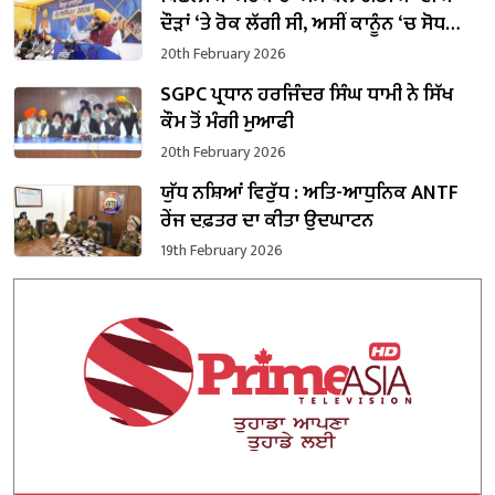
ਦੌੜਾਂ ‘ਤੇ ਰੋਕ ਲੱਗੀ ਸੀ, ਅਸੀਂ ਕਾਨੂੰਨ ‘ਚ ਸੋਧ
ਕਰਕੇ ਮੁੜ ਸ਼ੁਰੂ ਕੀਤਾ : CM ਮਾਨ
20th February 2026
SGPC ਪ੍ਰਧਾਨ ਹਰਜਿੰਦਰ ਸਿੰਘ ਧਾਮੀ ਨੇ ਸਿੱਖ
ਕੌਮ ਤੋਂ ਮੰਗੀ ਮੁਆਫੀ
20th February 2026
ਯੁੱਧ ਨਸ਼ਿਆਂ ਵਿਰੁੱਧ : ਅਤਿ-ਆਧੁਨਿਕ ANTF
ਰੇਂਜ ਦਫ਼ਤਰ ਦਾ ਕੀਤਾ ਉਦਘਾਟਨ
19th February 2026