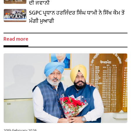
ਦੀ ਜਵਾਨੀ
SGPC ਪ੍ਰਧਾਨ ਹਰਜਿੰਦਰ ਸਿੰਘ ਧਾਮੀ ਨੇ ਸਿੱਖ ਕੌਮ ਤੋਂ
ਮੰਗੀ ਮੁਆਫੀ
Read more
20th February 2026