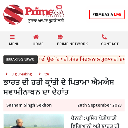
PRIME ASIA
LIVE
MENU
HOME
PRIME NETWORK
CONTACT
 ਸੰਜੀਵ ਅਰੋੜਾ ਦੀ ਉਦਯੋਗਪਤੀ ਸੱਜਣ ਜਿੰਦਲ ਨਾਲ ਮੁਲਾਕਾਤ; ਇਸਪਾਤ ਖੇਤਰ ‘ਚ
BREAKING NEWS
Big Breaking
ਦੇਸ਼
ਭਾਰਤ ਦੀ ਹਰੀ ਕ੍ਰਾਂਤੀ ਦੇ ਪਿਤਾਮਾ ਐਮਐਸ
ਸਵਾਮੀਨਾਥਨ ਦਾ ਦੇਹਾਂਤ
Satnam Singh Sekhon
28th September 2023
ਚੇਨਈ : ਪ੍ਰਸਿੱਧ ਖੇਤੀਬਾੜੀ
ਵਿਗਿਆਨੀ ਅਤੇ ਭਾਰਤ ਦੀ