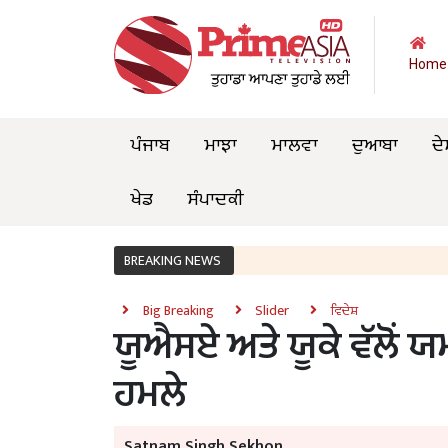
Home
ਪੰਜਾਬ
ਮਾਝਾ
ਮਾਲਵਾ
ਦੁਆਬਾ
ਦੇ
ਖੇਡ
ਸੰਪਾਦਕੀ
BREAKING NEWS
Big Breaking
Slider
ਵਿਦੇਸ਼
ਯੂਐਸਏ ਅਤੇ ਯੂਕੇ ਵੱਲੋਂ 
ਹਮਲੇ
Satnam Singh Sekhon