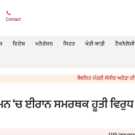
Contact
ਸ਼
ਵਿਦੇਸ਼
ਮਨੋਰੰਜਨ
ਸਿਹਤ
ਖੇਤੀ-ਬਾੜੀ
ਟੈਕਨੋਲੋਜੀ
ਕੈਬਨਿਟ ਮੰਤਰੀ ਸੰਜੀਵ ਅਰੋੜਾ ਦੀ ਉਦਯੋਗਪਤੀ 
ਯਮਨ ‘ਚ ਈਰਾਨ ਸਮਰਥਕ ਹੂਤੀ ਵਿਰੁਧ
12th Januar