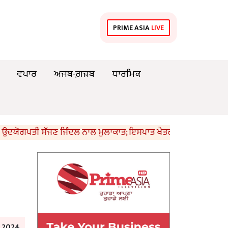
PRIME ASIA
LIVE
ਵਪਾਰ
ਅਜਬ-ਗ਼ਜ਼ਬ
ਧਾਰਮਿਕ
ਸੱਜਣ ਜਿੰਦਲ ਨਾਲ ਮੁਲਾਕਾਤ; ਇਸਪਾਤ ਖੇਤਰ ‘ਚ ₹1,500 ਕਰੋੜ ਨਿਵੇਸ਼ ਦਾ ਐ
y 2024