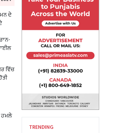
ਯਮਨ ਦੇ
ੇ
ਰਾਨ-
ਜ਼ਾਈਲ
ਗਰ ਵਿੱਚ
ਹੋਤੀ
 ਹਮਲੇ
TRENDING