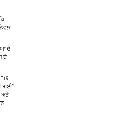
ਕਿ
 ਨੇਵਲ
ਆਂ ਦੇ
ਗ ਦੇ
 “19
ੀਤੀ ਗਈ”
 ਅਤੇ
ੀਨ