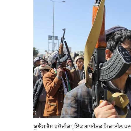
ਯੂਐਸਐਸ ਫਲੋਰੀਡਾ, ਇੱਕ ਗਾਈਡਡ ਮਿਜ਼ਾਈਲ ਪਣਡੁੱਬ