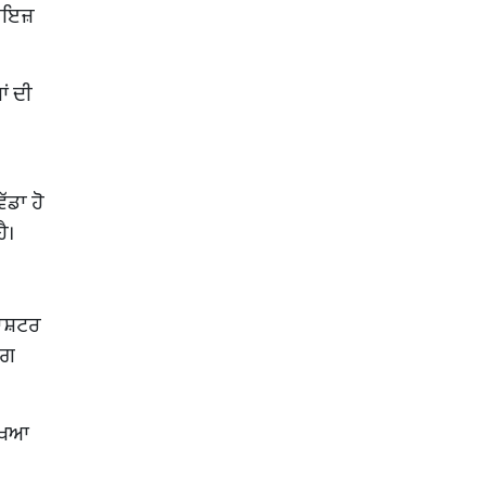
ਜਾਇਜ਼
ਂ ਦੀ
ੱਡਾ ਹੋ
ੈ।
ਾਸ਼ਟਰ
ੰਗ
ੱਖਿਆ