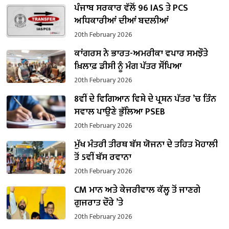
ਪੰਜਾਬ ਸਰਕਾਰ ਵੱਲੋਂ 96 IAS ਤੇ PCS
ਅਧਿਕਾਰੀਆਂ ਦੀਆਂ ਬਦਲੀਆਂ
20th February 2026
ਕਾਂਗਰਸ ਨੇ ਭਾਰਤ-ਅਮਰੀਕਾ ਵਪਾਰ ਸਮਝੌਤੇ
ਖ਼ਿਲਾਫ਼ ਡੀਸੀ ਨੂੰ ਮੰਗ ਪੱਤਰ ਸੌਂਪਿਆ
20th February 2026
8ਵੀਂ ਦੇ ਵਿਗਿਆਨ ਵਿਸ਼ੇ ਦੇ ਪ੍ਰਸ਼ਨ ਪੱਤਰ ’ਚ ਤਿੰਨ
ਸਵਾਲ ਪਾਉਣੇ ਭੁੱਲਿਆ PSEB
20th February 2026
ਮੁੱਖ ਮੰਤਰੀ ਤੀਰਥ ਬੱਸ ਯੋਜਨਾ ਦੇ ਤਹਿਤ ਮੋਹਾਲੀ
ਤੋਂ 5ਵੀਂ ਬੱਸ ਰਵਾਨਾ
20th February 2026
CM ਮਾਨ ਅਤੇ ਕੇਜਰੀਵਾਲ ਕੱਲ੍ਹ ਤੋਂ ਜਾਣਗੇ
ਗੁਜਰਾਤ ਦੌਰੇ ’ਤੇ
20th February 2026