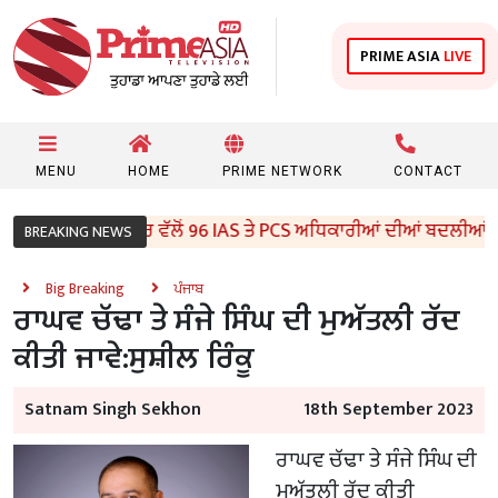
PRIME ASIA
LIVE
MENU
HOME
PRIME NETWORK
CONTACT
ਪੰਜਾਬ ਸਰਕਾਰ ਵੱਲੋਂ 96 IAS ਤੇ PCS ਅਧਿਕਾਰੀਆਂ ਦੀਆਂ ਬਦਲੀਆਂ
BREAKING NEWS
Big Breaking
ਪੰਜਾਬ
ਰਾਘਵ ਚੱਢਾ ਤੇ ਸੰਜੇ ਸਿੰਘ ਦੀ ਮੁਅੱਤਲੀ ਰੱਦ
ਕੀਤੀ ਜਾਵੇ:ਸੁਸ਼ੀਲ ਰਿੰਕੂ
Satnam Singh Sekhon
18th September 2023
ਰਾਘਵ ਚੱਢਾ ਤੇ ਸੰਜੇ ਸਿੰਘ ਦੀ
ਮੁਅੱਤਲੀ ਰੱਦ ਕੀਤੀ