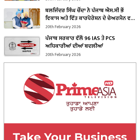
ਬਲਜਿੰਦਰ ਸਿੰਘ ਚੌਂਦਾ ਨੇ ਪੰਜਾਬ ਐਸ.ਸੀ ਭੋਂ
ਵਿਕਾਸ ਅਤੇ ਵਿੱਤ ਕਾਰਪੋਰੇਸ਼ਨ ਦੇ ਚੇਅਰਮੈਨ ਵਜੋਂ
ਸੰਭਾਲਿਆ ਕਾਰਜਭਾਰ
20th February 2026
ਪੰਜਾਬ ਸਰਕਾਰ ਵੱਲੋਂ 96 IAS ਤੇ PCS
ਅਧਿਕਾਰੀਆਂ ਦੀਆਂ ਬਦਲੀਆਂ
20th February 2026