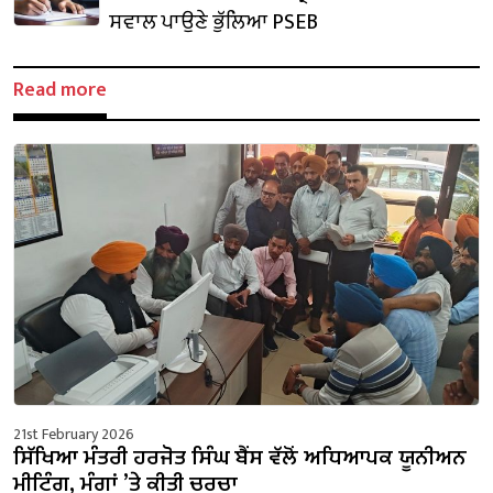
ਸਵਾਲ ਪਾਉਣੇ ਭੁੱਲਿਆ PSEB
Read more
21st February 2026
ਸਿੱਖਿਆ ਮੰਤਰੀ ਹਰਜੋਤ ਸਿੰਘ ਬੈਂਸ ਵੱਲੋਂ ਅਧਿਆਪਕ ਯੂਨੀਅਨ
ਮੀਟਿੰਗ, ਮੰਗਾਂ ’ਤੇ ਕੀਤੀ ਚਰਚਾ