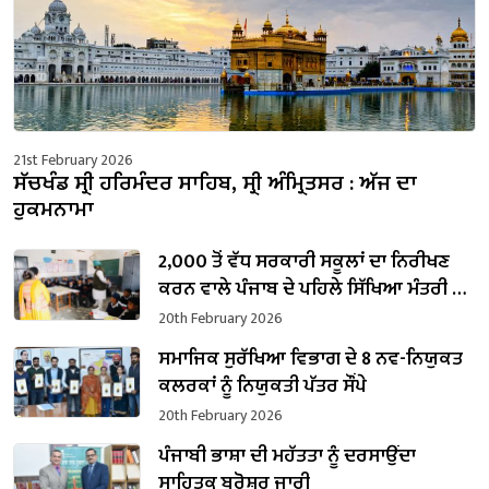
21st February 2026
ਸੱਚਖੰਡ ਸ੍ਰੀ ਹਰਿਮੰਦਰ ਸਾਹਿਬ, ਸ੍ਰੀ ਅੰਮ੍ਰਿਤਸਰ : ਅੱਜ ਦਾ
ਹੁਕਮਨਾਮਾ
2,000 ਤੋਂ ਵੱਧ ਸਰਕਾਰੀ ਸਕੂਲਾਂ ਦਾ ਨਿਰੀਖਣ
ਕਰਨ ਵਾਲੇ ਪੰਜਾਬ ਦੇ ਪਹਿਲੇ ਸਿੱਖਿਆ ਮੰਤਰੀ ਬਣੇ
ਹਰਜੋਤ ਸਿੰਘ ਬੈਂਸ
20th February 2026
ਸਮਾਜਿਕ ਸੁਰੱਖਿਆ ਵਿਭਾਗ ਦੇ 8 ਨਵ-ਨਿਯੁਕਤ
ਕਲਰਕਾਂ ਨੂੰ ਨਿਯੁਕਤੀ ਪੱਤਰ ਸੌਂਪੇ
20th February 2026
ਪੰਜਾਬੀ ਭਾਸ਼ਾ ਦੀ ਮਹੱਤਤਾ ਨੂੰ ਦਰਸਾਉਂਦਾ
ਸਾਹਿਤਕ ਬਰੋਸ਼ਰ ਜਾਰੀ