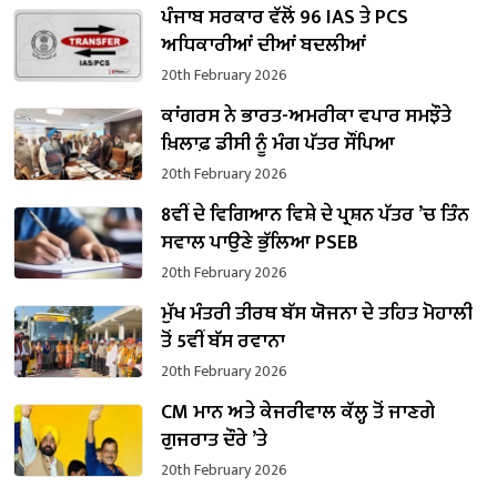
ਪੰਜਾਬ ਸਰਕਾਰ ਵੱਲੋਂ 96 IAS ਤੇ PCS
ਅਧਿਕਾਰੀਆਂ ਦੀਆਂ ਬਦਲੀਆਂ
20th February 2026
ਕਾਂਗਰਸ ਨੇ ਭਾਰਤ-ਅਮਰੀਕਾ ਵਪਾਰ ਸਮਝੌਤੇ
ਖ਼ਿਲਾਫ਼ ਡੀਸੀ ਨੂੰ ਮੰਗ ਪੱਤਰ ਸੌਂਪਿਆ
20th February 2026
8ਵੀਂ ਦੇ ਵਿਗਿਆਨ ਵਿਸ਼ੇ ਦੇ ਪ੍ਰਸ਼ਨ ਪੱਤਰ ’ਚ ਤਿੰਨ
ਸਵਾਲ ਪਾਉਣੇ ਭੁੱਲਿਆ PSEB
20th February 2026
ਮੁੱਖ ਮੰਤਰੀ ਤੀਰਥ ਬੱਸ ਯੋਜਨਾ ਦੇ ਤਹਿਤ ਮੋਹਾਲੀ
ਤੋਂ 5ਵੀਂ ਬੱਸ ਰਵਾਨਾ
20th February 2026
CM ਮਾਨ ਅਤੇ ਕੇਜਰੀਵਾਲ ਕੱਲ੍ਹ ਤੋਂ ਜਾਣਗੇ
ਗੁਜਰਾਤ ਦੌਰੇ ’ਤੇ
20th February 2026