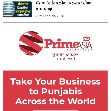
ਪੰਜਾਬ ’ਚ ਨਿਕਲੀਆਂ ਕਲਰਕਾਂ ਦੀਆਂ
ਅਸਾਮੀਆਂ
20th February 2026