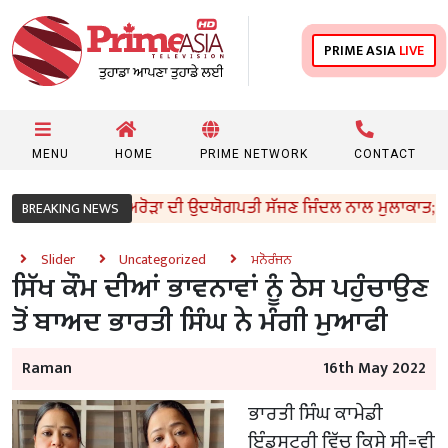
PRIME ASIA
LIVE
MENU
HOME
PRIME NETWORK
CONTACT
ਮੰਤਰੀ ਸੰਜੀਵ ਅਰੋੜਾ ਦੀ ਉਦਯੋਗਪਤੀ ਸੱਜਣ ਜਿੰਦਲ ਨਾਲ ਮੁਲਾਕਾਤ; ਇਸਪਾਤ ਖ
BREAKING NEWS
Slider
Uncategorized
ਮਨੋਰੰਜਨ
ਸਿੱਖ ਕੌਮ ਦੀਆਂ ਭਾਵਨਾਵਾਂ ਨੂੰ ਠੇਸ ਪਹੁੰਚਾਉਣ
ਤੋਂ ਬਾਅਦ ਭਾਰਤੀ ਸਿੰਘ ਨੇ ਮੰਗੀ ਮੁਆਫੀ
Raman
16th May 2022
ਭਾਰਤੀ ਸਿੰਘ ਕਾਮੇਡੀ
ਇੰਡਸਟਰੀ ਵਿੱਚ ਕਿਸੇ ਸੀ=ਵੀ