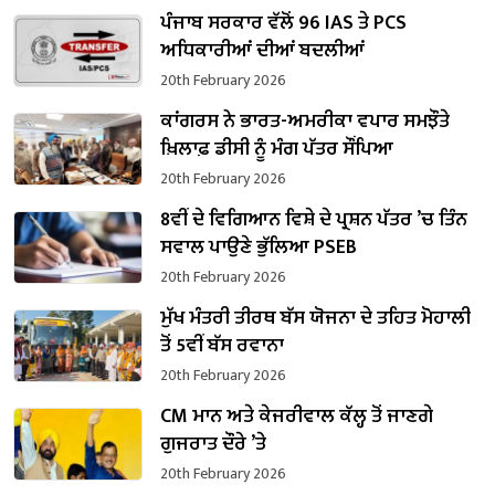
ਪੰਜਾਬ ਸਰਕਾਰ ਵੱਲੋਂ 96 IAS ਤੇ PCS
ਅਧਿਕਾਰੀਆਂ ਦੀਆਂ ਬਦਲੀਆਂ
20th February 2026
ਕਾਂਗਰਸ ਨੇ ਭਾਰਤ-ਅਮਰੀਕਾ ਵਪਾਰ ਸਮਝੌਤੇ
ਖ਼ਿਲਾਫ਼ ਡੀਸੀ ਨੂੰ ਮੰਗ ਪੱਤਰ ਸੌਂਪਿਆ
20th February 2026
8ਵੀਂ ਦੇ ਵਿਗਿਆਨ ਵਿਸ਼ੇ ਦੇ ਪ੍ਰਸ਼ਨ ਪੱਤਰ ’ਚ ਤਿੰਨ
ਸਵਾਲ ਪਾਉਣੇ ਭੁੱਲਿਆ PSEB
20th February 2026
ਮੁੱਖ ਮੰਤਰੀ ਤੀਰਥ ਬੱਸ ਯੋਜਨਾ ਦੇ ਤਹਿਤ ਮੋਹਾਲੀ
ਤੋਂ 5ਵੀਂ ਬੱਸ ਰਵਾਨਾ
20th February 2026
CM ਮਾਨ ਅਤੇ ਕੇਜਰੀਵਾਲ ਕੱਲ੍ਹ ਤੋਂ ਜਾਣਗੇ
ਗੁਜਰਾਤ ਦੌਰੇ ’ਤੇ
20th February 2026