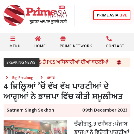
PRIME ASIA
LIVE
MENU
HOME
PRIME NETWORK
CONTACT
ਕਾਰ ਵੱਲੋਂ 96 IAS ਤੇ PCS ਅਧਿਕਾਰੀਆਂ ਦੀਆਂ ਬਦਲੀਆਂ
8ਵੀਂ ਦ
BREAKING NEWS
Big Breaking
ਪੰਜਾਬ
4 ਜ਼ਿਲ੍ਹਿਆਂ ’ਚੋਂ ਵੱਖ ਵੱਖ ਪਾਰਟੀਆਂ ਦੇ
ਆਗੂਆਂ ਨੇ ਭਾਜਪਾ ਵਿੱਚ ਕੀਤੀ ਸ਼ਮੂਲੀਅਤ
Satnam Singh Sekhon
09th December 2023
ਚੰਡੀਗੜ੍ਹ, 9 ਦਸੰਬਰ : ਪੰਜਾਬ
ਭਾਜਪਾ ਨੇ ਵਿਰੋਧੀ ਪਾਰਟੀਆਂ