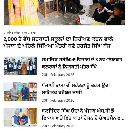
20th February 2026
2,000 ਤੋਂ ਵੱਧ ਸਰਕਾਰੀ ਸਕੂਲਾਂ ਦਾ ਨਿਰੀਖਣ ਕਰਨ ਵਾਲੇ
ਪੰਜਾਬ ਦੇ ਪਹਿਲੇ ਸਿੱਖਿਆ ਮੰਤਰੀ ਬਣੇ ਹਰਜੋਤ ਸਿੰਘ ਬੈਂਸ
ਸਮਾਜਿਕ ਸੁਰੱਖਿਆ ਵਿਭਾਗ ਦੇ 8 ਨਵ-ਨਿਯੁਕਤ
ਕਲਰਕਾਂ ਨੂੰ ਨਿਯੁਕਤੀ ਪੱਤਰ ਸੌਂਪੇ
20th February 2026
ਪੰਜਾਬੀ ਭਾਸ਼ਾ ਦੀ ਮਹੱਤਤਾ ਨੂੰ ਦਰਸਾਉਂਦਾ
ਸਾਹਿਤਕ ਬਰੋਸ਼ਰ ਜਾਰੀ
20th February 2026
ਬਲਜਿੰਦਰ ਸਿੰਘ ਚੌਂਦਾ ਨੇ ਪੰਜਾਬ ਐਸ.ਸੀ ਭੋਂ
ਵਿਕਾਸ ਅਤੇ ਵਿੱਤ ਕਾਰਪੋਰੇਸ਼ਨ ਦੇ ਚੇਅਰਮੈਨ ਵਜੋਂ
ਸੰਭਾਲਿਆ ਕਾਰਜਭਾਰ
20th February 2026