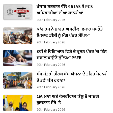
ਪੰਜਾਬ ਸਰਕਾਰ ਵੱਲੋਂ 96 IAS ਤੇ PCS
ਅਧਿਕਾਰੀਆਂ ਦੀਆਂ ਬਦਲੀਆਂ
20th February 2026
ਕਾਂਗਰਸ ਨੇ ਭਾਰਤ-ਅਮਰੀਕਾ ਵਪਾਰ ਸਮਝੌਤੇ
ਖ਼ਿਲਾਫ਼ ਡੀਸੀ ਨੂੰ ਮੰਗ ਪੱਤਰ ਸੌਂਪਿਆ
20th February 2026
8ਵੀਂ ਦੇ ਵਿਗਿਆਨ ਵਿਸ਼ੇ ਦੇ ਪ੍ਰਸ਼ਨ ਪੱਤਰ ’ਚ ਤਿੰਨ
ਸਵਾਲ ਪਾਉਣੇ ਭੁੱਲਿਆ PSEB
20th February 2026
ਮੁੱਖ ਮੰਤਰੀ ਤੀਰਥ ਬੱਸ ਯੋਜਨਾ ਦੇ ਤਹਿਤ ਮੋਹਾਲੀ
ਤੋਂ 5ਵੀਂ ਬੱਸ ਰਵਾਨਾ
20th February 2026
CM ਮਾਨ ਅਤੇ ਕੇਜਰੀਵਾਲ ਕੱਲ੍ਹ ਤੋਂ ਜਾਣਗੇ
ਗੁਜਰਾਤ ਦੌਰੇ ’ਤੇ
20th February 2026