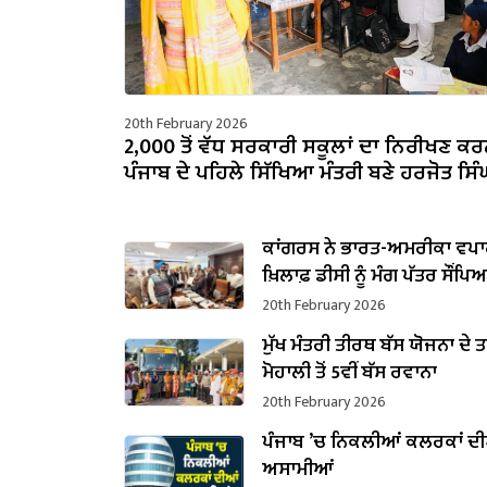
20th February 2026
2,000 ਤੋਂ ਵੱਧ ਸਰਕਾਰੀ ਸਕੂਲਾਂ ਦਾ ਨਿਰੀਖਣ ਕਰ
ਪੰਜਾਬ ਦੇ ਪਹਿਲੇ ਸਿੱਖਿਆ ਮੰਤਰੀ ਬਣੇ ਹਰਜੋਤ ਸਿੰਘ
ਕਾਂਗਰਸ ਨੇ ਭਾਰਤ-ਅਮਰੀਕਾ ਵਪਾਰ
ਖ਼ਿਲਾਫ਼ ਡੀਸੀ ਨੂੰ ਮੰਗ ਪੱਤਰ ਸੌਂਪਿ
20th February 2026
ਮੁੱਖ ਮੰਤਰੀ ਤੀਰਥ ਬੱਸ ਯੋਜਨਾ ਦੇ 
ਮੋਹਾਲੀ ਤੋਂ 5ਵੀਂ ਬੱਸ ਰਵਾਨਾ
20th February 2026
ਪੰਜਾਬ ’ਚ ਨਿਕਲੀਆਂ ਕਲਰਕਾਂ ਦ
ਅਸਾਮੀਆਂ