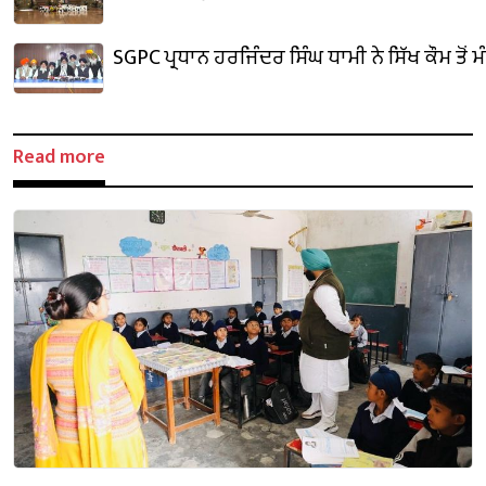
SGPC ਪ੍ਰਧਾਨ ਹਰਜਿੰਦਰ ਸਿੰਘ ਧਾਮੀ ਨੇ ਸਿੱਖ ਕੌਮ ਤੋਂ 
Read more