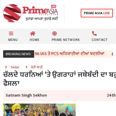
PRIME ASIA
LIVE
MENU
HOME
PRIME NETWORK
CONTACT
ੰਜਾਬ ਸਰਕਾਰ ਵੱਲੋਂ 96 IAS ਤੇ PCS ਅਧਿਕਾਰੀਆਂ ਦੀਆਂ ਬਦਲੀਆਂ
BREAKING NEWS
Slider
ਖੇਤੀ-ਬਾੜੀ
ਚੱਲਦੇ ਧਰਨਿਆਂ ‘ਤੇ ਉਗਰਾਹਾਂ ਜਥੇਬੰਦੀ ਦਾ ਬਹ
ਫੈਸਲਾ
Satnam Singh Sekhon
24th