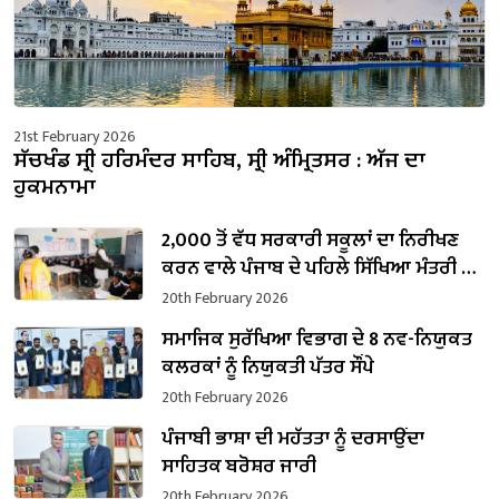
21st February 2026
ਸੱਚਖੰਡ ਸ੍ਰੀ ਹਰਿਮੰਦਰ ਸਾਹਿਬ, ਸ੍ਰੀ ਅੰਮ੍ਰਿਤਸਰ : ਅੱਜ ਦਾ
ਹੁਕਮਨਾਮਾ
2,000 ਤੋਂ ਵੱਧ ਸਰਕਾਰੀ ਸਕੂਲਾਂ ਦਾ ਨਿਰੀਖਣ
ਕਰਨ ਵਾਲੇ ਪੰਜਾਬ ਦੇ ਪਹਿਲੇ ਸਿੱਖਿਆ ਮੰਤਰੀ ਬਣੇ
ਹਰਜੋਤ ਸਿੰਘ ਬੈਂਸ
20th February 2026
ਸਮਾਜਿਕ ਸੁਰੱਖਿਆ ਵਿਭਾਗ ਦੇ 8 ਨਵ-ਨਿਯੁਕਤ
ਕਲਰਕਾਂ ਨੂੰ ਨਿਯੁਕਤੀ ਪੱਤਰ ਸੌਂਪੇ
20th February 2026
ਪੰਜਾਬੀ ਭਾਸ਼ਾ ਦੀ ਮਹੱਤਤਾ ਨੂੰ ਦਰਸਾਉਂਦਾ
ਸਾਹਿਤਕ ਬਰੋਸ਼ਰ ਜਾਰੀ
20th February 2026