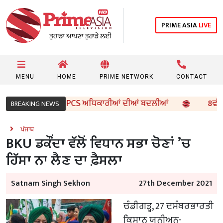
PRIME ASIA
LIVE
MENU
HOME
PRIME NETWORK
CONTACT
 ਵੱਲੋਂ 96 IAS ਤੇ PCS ਅਧਿਕਾਰੀਆਂ ਦੀਆਂ ਬਦਲੀਆਂ
8ਵੀਂ ਦੇ ਵ
BREAKING NEWS
ਪੰਜਾਬ
BKU ਡਕੌਂਦਾ ਵੱਲੋਂ ਵਿਧਾਨ ਸਭਾ ਚੋਣਾਂ ’ਚ
ਹਿੱਸਾ ਨਾ ਲੈਣ ਦਾ ਫ਼ੈਸਲਾ
Satnam Singh Sekhon
27th December 2021
ਚੰਡੀਗੜ੍ਹ, 27 ਦਸੰਬਰ
ਭਾਰਤੀ
ਕਿਸਾਨ ਯੂਨੀਅਨ-