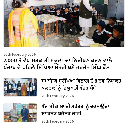
20th February 2026
2,000 ਤੋਂ ਵੱਧ ਸਰਕਾਰੀ ਸਕੂਲਾਂ ਦਾ ਨਿਰੀਖਣ ਕਰਨ ਵਾਲੇ
ਪੰਜਾਬ ਦੇ ਪਹਿਲੇ ਸਿੱਖਿਆ ਮੰਤਰੀ ਬਣੇ ਹਰਜੋਤ ਸਿੰਘ ਬੈਂਸ
ਸਮਾਜਿਕ ਸੁਰੱਖਿਆ ਵਿਭਾਗ ਦੇ 8 ਨਵ-ਨਿਯੁਕਤ
ਕਲਰਕਾਂ ਨੂੰ ਨਿਯੁਕਤੀ ਪੱਤਰ ਸੌਂਪੇ
20th February 2026
ਪੰਜਾਬੀ ਭਾਸ਼ਾ ਦੀ ਮਹੱਤਤਾ ਨੂੰ ਦਰਸਾਉਂਦਾ
ਸਾਹਿਤਕ ਬਰੋਸ਼ਰ ਜਾਰੀ
20th February 2026