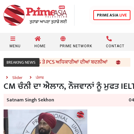
PRIME ASIA
LIVE
MENU
HOME
PRIME NETWORK
CONTACT
ਕਾਰ ਵੱਲੋਂ 96 IAS ਤੇ PCS ਅਧਿਕਾਰੀਆਂ ਦੀਆਂ ਬਦਲੀਆਂ
8ਵੀਂ ਦ
BREAKING NEWS
Slider
ਪੰਜਾਬ
CM ਚੰਨੀ ਦਾ ਐਲਾਨ, ਨੌਜਵਾਨਾਂ ਨੂੰ ਮੁਫਤ IEL
Satnam Singh Sekhon
04