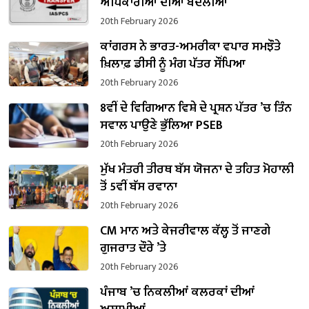
ਅਧਿਕਾਰੀਆਂ ਦੀਆਂ ਬਦਲੀਆਂ
20th February 2026
ਕਾਂਗਰਸ ਨੇ ਭਾਰਤ-ਅਮਰੀਕਾ ਵਪਾਰ ਸਮਝੌਤੇ
ਖ਼ਿਲਾਫ਼ ਡੀਸੀ ਨੂੰ ਮੰਗ ਪੱਤਰ ਸੌਂਪਿਆ
20th February 2026
8ਵੀਂ ਦੇ ਵਿਗਿਆਨ ਵਿਸ਼ੇ ਦੇ ਪ੍ਰਸ਼ਨ ਪੱਤਰ ’ਚ ਤਿੰਨ
ਸਵਾਲ ਪਾਉਣੇ ਭੁੱਲਿਆ PSEB
20th February 2026
ਮੁੱਖ ਮੰਤਰੀ ਤੀਰਥ ਬੱਸ ਯੋਜਨਾ ਦੇ ਤਹਿਤ ਮੋਹਾਲੀ
ਤੋਂ 5ਵੀਂ ਬੱਸ ਰਵਾਨਾ
20th February 2026
CM ਮਾਨ ਅਤੇ ਕੇਜਰੀਵਾਲ ਕੱਲ੍ਹ ਤੋਂ ਜਾਣਗੇ
ਗੁਜਰਾਤ ਦੌਰੇ ’ਤੇ
20th February 2026
ਪੰਜਾਬ ’ਚ ਨਿਕਲੀਆਂ ਕਲਰਕਾਂ ਦੀਆਂ