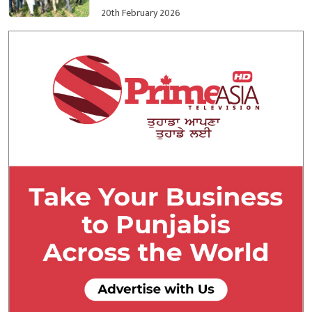
ਕਬਜ਼ਾ ਲਿਆ
20th February 2026