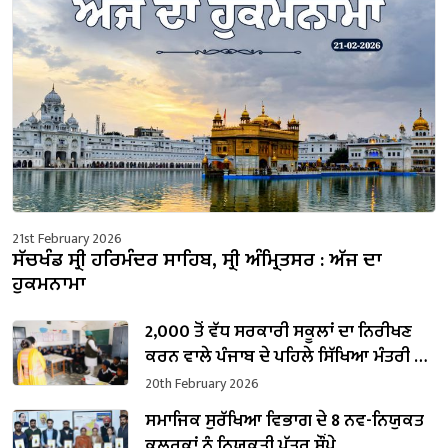
21st February 2026
ਸੱਚਖੰਡ ਸ੍ਰੀ ਹਰਿਮੰਦਰ ਸਾਹਿਬ, ਸ੍ਰੀ ਅੰਮ੍ਰਿਤਸਰ : ਅੱਜ ਦਾ
ਹੁਕਮਨਾਮਾ
2,000 ਤੋਂ ਵੱਧ ਸਰਕਾਰੀ ਸਕੂਲਾਂ ਦਾ ਨਿਰੀਖਣ
ਕਰਨ ਵਾਲੇ ਪੰਜਾਬ ਦੇ ਪਹਿਲੇ ਸਿੱਖਿਆ ਮੰਤਰੀ ਬਣੇ
ਹਰਜੋਤ ਸਿੰਘ ਬੈਂਸ
20th February 2026
ਸਮਾਜਿਕ ਸੁਰੱਖਿਆ ਵਿਭਾਗ ਦੇ 8 ਨਵ-ਨਿਯੁਕਤ
ਕਲਰਕਾਂ ਨੂੰ ਨਿਯੁਕਤੀ ਪੱਤਰ ਸੌਂਪੇ