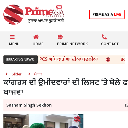
PRIME ASIA
LIVE
MENU
HOME
PRIME NETWORK
CONTACT
ਰ ਵੱਲੋਂ 96 IAS ਤੇ PCS ਅਧਿਕਾਰੀਆਂ ਦੀਆਂ ਬਦਲੀਆਂ
8ਵੀਂ ਦੇ 
BREAKING NEWS
Slider
ਪੰਜਾਬ
ਕਾਂਗਰਸ ਦੀ ਉਮੀਦਵਾਰਾਂ ਦੀ ਲਿਸਟ ‘ਤੇ ਬੋਲੇ ਫ
ਬਾਜਵਾ
Satnam Singh Sekhon
1