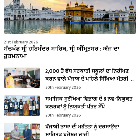
21st February 2026
ਸੱਚਖੰਡ ਸ੍ਰੀ ਹਰਿਮੰਦਰ ਸਾਹਿਬ, ਸ੍ਰੀ ਅੰਮ੍ਰਿਤਸਰ : ਅੱਜ ਦਾ
ਹੁਕਮਨਾਮਾ
2,000 ਤੋਂ ਵੱਧ ਸਰਕਾਰੀ ਸਕੂਲਾਂ ਦਾ ਨਿਰੀਖਣ
ਕਰਨ ਵਾਲੇ ਪੰਜਾਬ ਦੇ ਪਹਿਲੇ ਸਿੱਖਿਆ ਮੰਤਰੀ ਬਣੇ
ਹਰਜੋਤ ਸਿੰਘ ਬੈਂਸ
20th February 2026
ਸਮਾਜਿਕ ਸੁਰੱਖਿਆ ਵਿਭਾਗ ਦੇ 8 ਨਵ-ਨਿਯੁਕਤ
ਕਲਰਕਾਂ ਨੂੰ ਨਿਯੁਕਤੀ ਪੱਤਰ ਸੌਂਪੇ
20th February 2026
ਪੰਜਾਬੀ ਭਾਸ਼ਾ ਦੀ ਮਹੱਤਤਾ ਨੂੰ ਦਰਸਾਉਂਦਾ
ਸਾਹਿਤਕ ਬਰੋਸ਼ਰ ਜਾਰੀ