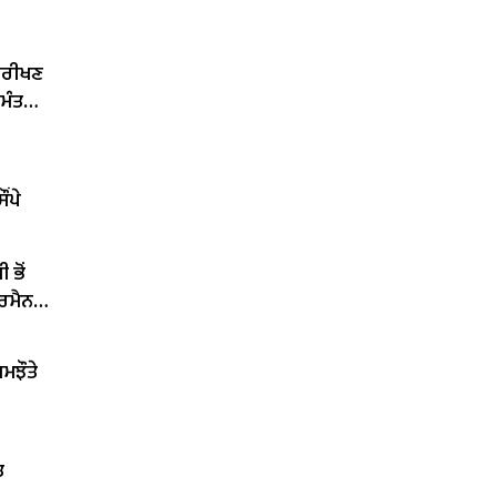
ਨਿਰੀਖਣ
 ਮੰਤਰੀ
ਂਪੇ
 ਭੋਂ
ਅਰਮੈਨ
ਮਝੌਤੇ
ਤ