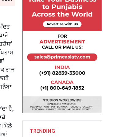
 ਮੰਦਰ
ਬਾਰੇ
ਰਹੱਸਾਂ
ਿਥਿਹਾਸ
ਾਂ
ਟਕ ਰਾਜ
ਂ ਲਈ
ਸਨੰਬਾ
ਦਾ ਹੈ,
ਜ਼ੇ
 ਮੇਲੇ
TRENDING
ਣੀਆਂ