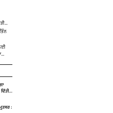
ੱਤੀ
ਤਿੰਨ
 ਲਈ
ਾ
ੇਗਾ
 ਦਿੱਤੀ
੍ਰਿਤਸਰ :