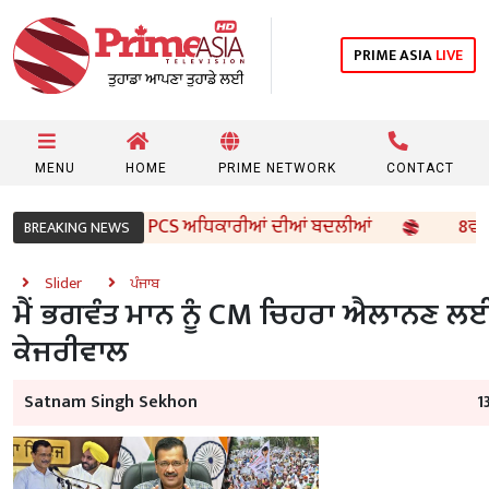
PRIME ASIA
LIVE
MENU
HOME
PRIME NETWORK
CONTACT
ਰ ਵੱਲੋਂ 96 IAS ਤੇ PCS ਅਧਿਕਾਰੀਆਂ ਦੀਆਂ ਬਦਲੀਆਂ
8ਵੀਂ ਦੇ ਵ
BREAKING NEWS
Slider
ਪੰਜਾਬ
ਮੈਂ ਭਗਵੰਤ ਮਾਨ ਨੂੰ CM ਚਿਹਰਾ ਐਲਾਨਣ ਲਈ 
ਕੇਜਰੀਵਾਲ
Satnam Singh Sekhon
1