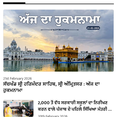
21st February 2026
ਸੱਚਖੰਡ ਸ੍ਰੀ ਹਰਿਮੰਦਰ ਸਾਹਿਬ, ਸ੍ਰੀ ਅੰਮ੍ਰਿਤਸਰ : ਅੱਜ ਦਾ
ਹੁਕਮਨਾਮਾ
2,000 ਤੋਂ ਵੱਧ ਸਰਕਾਰੀ ਸਕੂਲਾਂ ਦਾ ਨਿਰੀਖਣ
ਕਰਨ ਵਾਲੇ ਪੰਜਾਬ ਦੇ ਪਹਿਲੇ ਸਿੱਖਿਆ ਮੰਤਰੀ ਬਣੇ
ਹਰਜੋਤ ਸਿੰਘ ਬੈਂਸ
20th February 2026