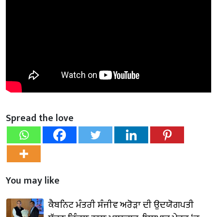
Spread the love
You may like
ਕੈਬਨਿਟ ਮੰਤਰੀ ਸੰਜੀਵ ਅਰੋੜਾ ਦੀ ਉਦਯੋਗਪਤੀ