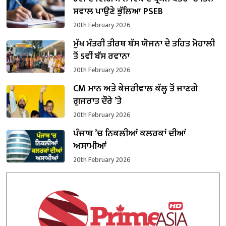
ਸਵਾਲ ਪਾਉਣੇ ਭੁੱਲਿਆ PSEB
20th February 2026
ਮੁੱਖ ਮੰਤਰੀ ਤੀਰਥ ਬੱਸ ਯੋਜਨਾ ਦੇ ਤਹਿਤ ਮੋਹਾਲੀ
ਤੋਂ 5ਵੀਂ ਬੱਸ ਰਵਾਨਾ
20th February 2026
CM ਮਾਨ ਅਤੇ ਕੇਜਰੀਵਾਲ ਕੱਲ੍ਹ ਤੋਂ ਜਾਣਗੇ
ਗੁਜਰਾਤ ਦੌਰੇ ’ਤੇ
20th February 2026
ਪੰਜਾਬ ’ਚ ਨਿਕਲੀਆਂ ਕਲਰਕਾਂ ਦੀਆਂ
ਅਸਾਮੀਆਂ
20th February 2026