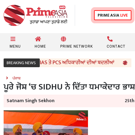
PRIME ASIA
LIVE
MENU
HOME
PRIME NETWORK
CONTACT
 ਸਰਕਾਰ ਵੱਲੋਂ 96 IAS ਤੇ PCS ਅਧਿਕਾਰੀਆਂ ਦੀਆਂ ਬਦਲੀਆਂ
8ਵੀ
BREAKING NEWS
ਪੰਜਾਬ
ਪੂਰੇ ਜੋਸ਼ ‘ਚ SIDHU ਨੇ ਦਿੱਤਾ ਧਮਾਕੇਦਾਰ ਭਾ
Satnam Singh Sekhon
25th