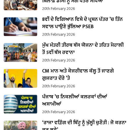
ਖ਼ਿਲਾਫ਼ ਡੀਸੀ ਨੂੰ ਮੰਗ ਪੱਤਰ ਸੌਂਪਿਆ
20th February 2026
8ਵੀਂ ਦੇ ਵਿਗਿਆਨ ਵਿਸ਼ੇ ਦੇ ਪ੍ਰਸ਼ਨ ਪੱਤਰ ’ਚ ਤਿੰਨ
ਸਵਾਲ ਪਾਉਣੇ ਭੁੱਲਿਆ PSEB
20th February 2026
ਮੁੱਖ ਮੰਤਰੀ ਤੀਰਥ ਬੱਸ ਯੋਜਨਾ ਦੇ ਤਹਿਤ ਮੋਹਾਲੀ
ਤੋਂ 5ਵੀਂ ਬੱਸ ਰਵਾਨਾ
20th February 2026
CM ਮਾਨ ਅਤੇ ਕੇਜਰੀਵਾਲ ਕੱਲ੍ਹ ਤੋਂ ਜਾਣਗੇ
ਗੁਜਰਾਤ ਦੌਰੇ ’ਤੇ
20th February 2026
ਪੰਜਾਬ ’ਚ ਨਿਕਲੀਆਂ ਕਲਰਕਾਂ ਦੀਆਂ
ਅਸਾਮੀਆਂ
20th February 2026
‘ਰਾਜਾ ਵੜਿੰਗ ਦੀ ਬਿੱਟੂ ਨੂੰ ਖੁੱਲ੍ਹੀ ਚੁਣੌਤੀ : ਜੋ ਕਰਨਾ