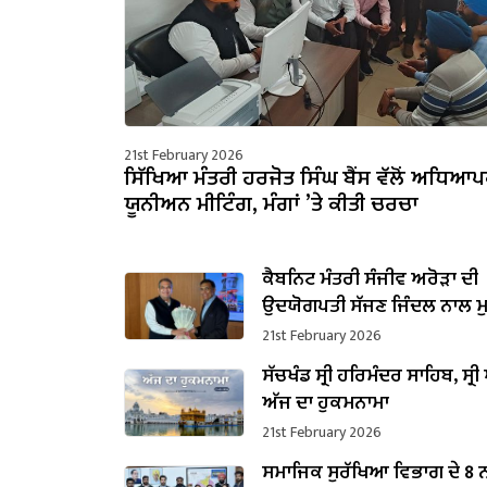
21st February 2026
ਸਿੱਖਿਆ ਮੰਤਰੀ ਹਰਜੋਤ ਸਿੰਘ ਬੈਂਸ ਵੱਲੋਂ ਅਧਿਆ
ਯੂਨੀਅਨ ਮੀਟਿੰਗ, ਮੰਗਾਂ ’ਤੇ ਕੀਤੀ ਚਰਚਾ
ਕੈਬਨਿਟ ਮੰਤਰੀ ਸੰਜੀਵ ਅਰੋੜਾ ਦੀ
ਉਦਯੋਗਪਤੀ ਸੱਜਣ ਜਿੰਦਲ ਨਾਲ ਮ
ਇਸਪਾਤ ਖੇਤਰ ‘ਚ ₹1,500 ਕਰੋੜ ਨਿ
21st February 2026
ਐਲਾਨ
ਸੱਚਖੰਡ ਸ੍ਰੀ ਹਰਿਮੰਦਰ ਸਾਹਿਬ, ਸ੍ਰੀ 
ਅੱਜ ਦਾ ਹੁਕਮਨਾਮਾ
21st February 2026
ਸਮਾਜਿਕ ਸੁਰੱਖਿਆ ਵਿਭਾਗ ਦੇ 8 