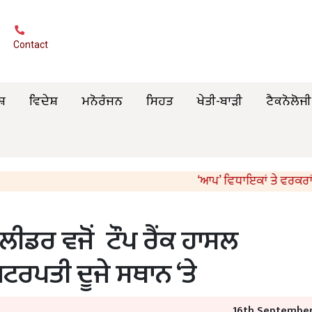
Contact
ਸ਼
ਵਿਦੇਸ਼
ਮਨੋਰੰਜਨ
ਸਿਹਤ
ਖੇਤੀ-ਬਾੜੀ
ਟੈਕਨੋਲੋਜੀ
‘ਆਪ’ ਵਿਧਾਇਕਾਂ ਤੇ ਵਰਕਰਾਂ ਨੇ ਕਾਲ
ਲੀਡਰ ਵਜੋਂ ਟੌਪ ਰੈਂਕ ਹਾਸਲ
਼ਟਰਪਤੀ ਦੂਜੇ ਸਥਾਨ ‘ਤੇ
16th September