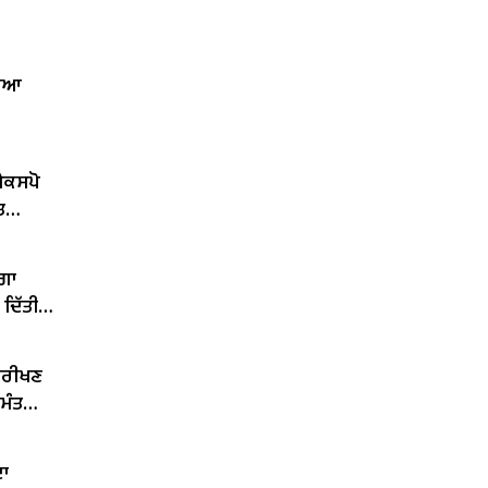
ਲਿਆ
ਐਕਸਪੋ
ਤ
ੇਗਾ
 ਦਿੱਤੀ
ਨਿਰੀਖਣ
 ਮੰਤਰੀ
ਦਾ