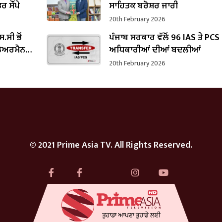
 ਸੌਂਪੇ
ਸਾਹਿਤਕ ਬਰੋਸ਼ਰ ਜਾਰੀ
20th February 2026
.ਸੀ ਭੋਂ
ਪੰਜਾਬ ਸਰਕਾਰ ਵੱਲੋਂ 96 IAS ਤੇ PCS
 ਚੇਅਰਮੈਨ
ਅਧਿਕਾਰੀਆਂ ਦੀਆਂ ਬਦਲੀਆਂ
20th February 2026
© 2021 Prime Asia TV. All Rights Reserved.