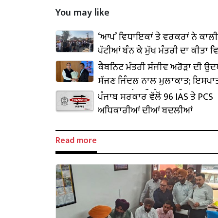
You may like
‘ਆਪ’ ਵਿਧਾਇਕਾਂ ਤੇ ਵਰਕਰਾਂ ਨੇ ਕਾਲ
ਪੱਟੀਆਂ ਬੰਨ ਕੇ ਮੁੱਖ ਮੰਤਰੀ ਦਾ ਕੀਤਾ ਵ
ਕੈਬਨਿਟ ਮੰਤਰੀ ਸੰਜੀਵ ਅਰੋੜਾ ਦੀ ਉ
ਸੱਜਣ ਜਿੰਦਲ ਨਾਲ ਮੁਲਾਕਾਤ; ਇਸਪਾਤ
₹1,500 ਕਰੋੜ ਨਿਵੇਸ਼ ਦਾ ਐਲਾਨ
ਪੰਜਾਬ ਸਰਕਾਰ ਵੱਲੋਂ 96 IAS ਤੇ PCS
ਅਧਿਕਾਰੀਆਂ ਦੀਆਂ ਬਦਲੀਆਂ
Read more