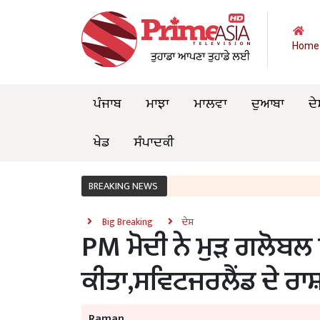
Home
ਪੰਜਾਬ
ਮਾਝਾ
ਮਾਲਵਾ
ਦੁਆਬਾ
ਦੇ
ਖੇਡ
ਸੰਪਾਦਕੀ
BREAKING NEWS
Big Breaking
ਦੇਸ਼
PM ਮੋਦੀ ਨੇ ਮੁੜ ਗਲੋਬਲ 
ਕੀਤਾ,ਸਵਿਟਜਰਲੈਂਡ ਦੇ ਰਾਸ
Raman