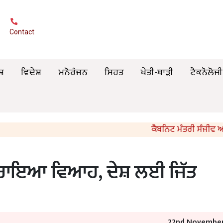
Contact
ਸ਼
ਵਿਦੇਸ਼
ਮਨੋਰੰਜਨ
ਸਿਹਤ
ਖੇਤੀ-ਬਾੜੀ
ਟੈਕਨੋਲੋਜੀ
ਕੈਬਨਿਟ ਮੰਤਰੀ ਸੰਜੀਵ ਅਰੋੜਾ 
 ਕਰਾਇਆ ਵਿਆਹ, ਦੇਸ਼ ਲਈ ਜਿੱਤ
22nd November