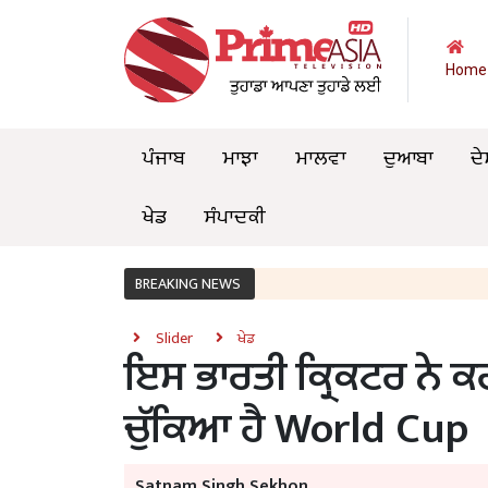
Home
ਪੰਜਾਬ
ਮਾਝਾ
ਮਾਲਵਾ
ਦੁਆਬਾ
ਦੇ
ਖੇਡ
ਸੰਪਾਦਕੀ
BREAKING NEWS
Slider
ਖੇਡ
ਇਸ ਭਾਰਤੀ ਕ੍ਰਿਕਟਰ ਨੇ
ਚੁੱਕਿਆ ਹੈ World Cup
Satnam Singh Sekhon