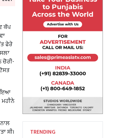
ਵ ਕੱਪ
ਵਾ
ੱਤ ਫੇਰੇ
ੋਸਲਾ
ੇ ਚੋਰੀ-
ਦੋਸਤ
 ਪਾਇਆ
 ਮਹੀਨੇ
਼ ਨਾਲ
ੀਤਾ ਸੀ।
TRENDING