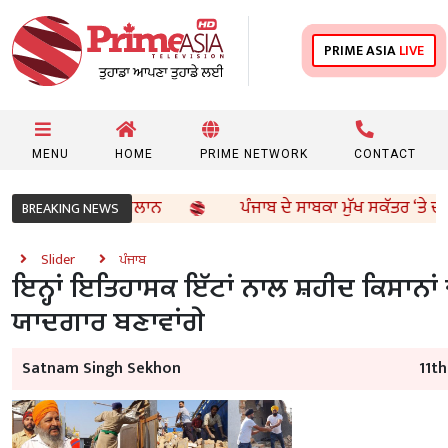
PRIME ASIA
LIVE
MENU
HOME
PRIME NETWORK
CONTACT
ਰੋੜ ਨਿਵੇਸ਼ ਦਾ ਐਲਾਨ
ਪੰਜਾਬ ਦੇ ਸਾਬਕਾ ਮੁੱਖ ਸਕੱਤਰ ‘ਤੇ ਚੱਲੇਗਾ 
BREAKING NEWS
Slider
ਪੰਜਾਬ
ਇਨ੍ਹਾਂ ਇਤਿਹਾਸਕ ਇੱਟਾਂ ਨਾਲ ਸ਼ਹੀਦ ਕਿਸਾਨਾਂ
ਯਾਦਗਾਰ ਬਣਾਵਾਂਗੇ
Satnam Singh Sekhon
11t