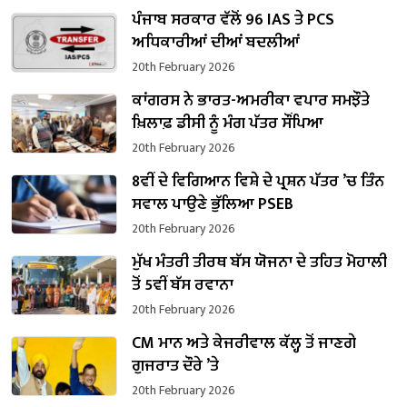
ਪੰਜਾਬ ਸਰਕਾਰ ਵੱਲੋਂ 96 IAS ਤੇ PCS
ਅਧਿਕਾਰੀਆਂ ਦੀਆਂ ਬਦਲੀਆਂ
20th February 2026
ਕਾਂਗਰਸ ਨੇ ਭਾਰਤ-ਅਮਰੀਕਾ ਵਪਾਰ ਸਮਝੌਤੇ
ਖ਼ਿਲਾਫ਼ ਡੀਸੀ ਨੂੰ ਮੰਗ ਪੱਤਰ ਸੌਂਪਿਆ
20th February 2026
8ਵੀਂ ਦੇ ਵਿਗਿਆਨ ਵਿਸ਼ੇ ਦੇ ਪ੍ਰਸ਼ਨ ਪੱਤਰ ’ਚ ਤਿੰਨ
ਸਵਾਲ ਪਾਉਣੇ ਭੁੱਲਿਆ PSEB
20th February 2026
ਮੁੱਖ ਮੰਤਰੀ ਤੀਰਥ ਬੱਸ ਯੋਜਨਾ ਦੇ ਤਹਿਤ ਮੋਹਾਲੀ
ਤੋਂ 5ਵੀਂ ਬੱਸ ਰਵਾਨਾ
20th February 2026
CM ਮਾਨ ਅਤੇ ਕੇਜਰੀਵਾਲ ਕੱਲ੍ਹ ਤੋਂ ਜਾਣਗੇ
ਗੁਜਰਾਤ ਦੌਰੇ ’ਤੇ
20th February 2026