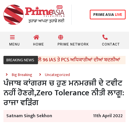
PRIME ASIA
LIVE
MENU
HOME
PRIME NETWORK
CONTACT
ਪੰਜਾਬ ਸਰਕਾਰ ਵੱਲੋਂ 96 IAS ਤੇ PCS ਅਧਿਕਾਰੀਆਂ ਦੀਆਂ ਬਦਲੀਆਂ
BREAKING NEWS
Big Breaking
Uncategorized
ਪੰਜਾਬ ਕਾਂਗਰਸ ਚ ਹੁਣ ਮਨਮਰਜ਼ੀ ਦੇ ਟਵੀਟ
ਨਹੀਂ ਹੋਣਗੇ,Zero Tolerance ਨੀਤੀ ਲਾਗੂ:
ਰਾਜਾ ਵੜਿੰਗ
Satnam Singh Sekhon
11th April 2022