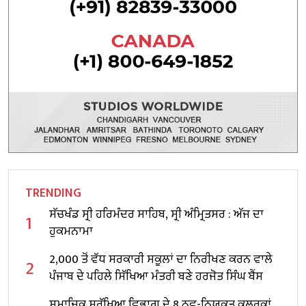
TRENDING
ਸੱਚਖੰਡ ਸ੍ਰੀ ਹਰਿਮੰਦਰ ਸਾਹਿਬ, ਸ੍ਰੀ ਅੰਮ੍ਰਿਤਸਰ : ਅੱਜ ਦਾ
1
ਹੁਕਮਨਾਮਾ
2,000 ਤੋਂ ਵੱਧ ਸਰਕਾਰੀ ਸਕੂਲਾਂ ਦਾ ਨਿਰੀਖਣ ਕਰਨ ਵਾਲੇ
2
ਪੰਜਾਬ ਦੇ ਪਹਿਲੇ ਸਿੱਖਿਆ ਮੰਤਰੀ ਬਣੇ ਹਰਜੋਤ ਸਿੰਘ ਬੈਂਸ
ਸਮਾਜਿਕ ਸੁਰੱਖਿਆ ਵਿਭਾਗ ਦੇ 8 ਨਵ-ਨਿਯੁਕਤ ਕਲਰਕਾਂ