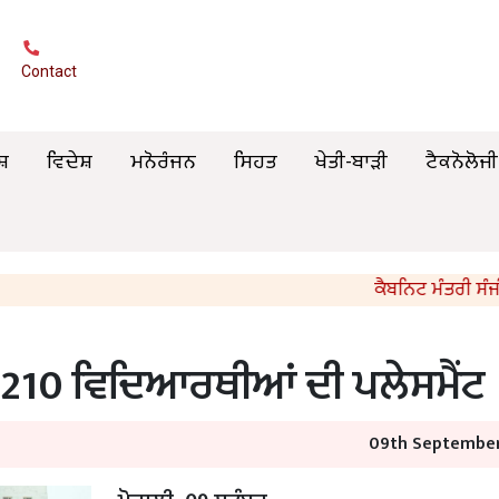
Contact
ਸ਼
ਵਿਦੇਸ਼
ਮਨੋਰੰਜਨ
ਸਿਹਤ
ਖੇਤੀ-ਬਾੜੀ
ਟੈਕਨੋਲੋਜੀ
ਕੈਬਨਿਟ ਮੰਤਰੀ ਸੰਜੀਵ ਅਰੋ
ਲੋਂ 210 ਵਿਦਿਆਰਥੀਆਂ ਦੀ ਪਲੇਸਮੈਂਟ
09th September