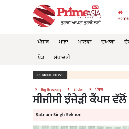
Home
ਪੰਜਾਬ
ਮਾਝਾ
ਮਾਲਵਾ
ਦੁਆਬਾ
ਦੇ
ਖੇਡ
ਸੰਪਾਦਕੀ
BREAKING NEWS
Big Breaking
Slider
ਪੰਜਾਬ
ਸੀਜੀਸੀ ਝੰਜੇੜੀ ਕੈਂਪਸ ਵੱ
Satnam Singh Sekhon