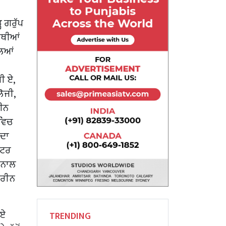
ਹ ਗਰੁੱਪ
ਰਥੀਆਂ
ਲਿਆਂ
ੀ ਏ,
ਲੋਜੀ,
ਈਨ
 ਵਿਚ
 ਦਾ
ੈਟਰ
ਲ ਨਾਲ
ਹਤਰੀਨ
 ਏ
TRENDING