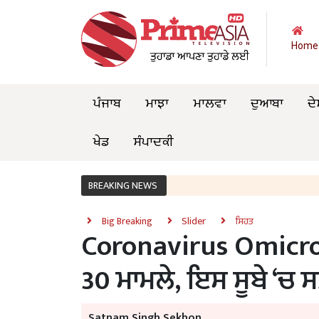
Home
ਪੰਜਾਬ
ਮਾਝਾ
ਮਾਲਵਾ
ਦੁਆਬਾ
ਦੇ
ਖੇਡ
ਸੰਪਾਦਕੀ
BREAKING NEWS
Big Breaking
Slider
ਸਿਹਤ
Coronavirus Omicron
30 ਮਾਮਲੇ, ਇਸ ਸੂਬੇ ‘ਚ ਸਭ
Satnam Singh Sekhon