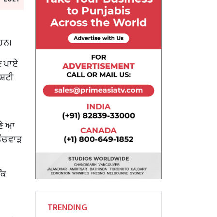
 ਹਨ।
ਛਣ ਪਾਏ
ਸ਼ਟੀ
ਣੇ ਆ
ਚਿੰਚਵਾੜ
ਕਿ
TRENDING