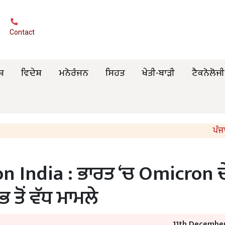
Contact
ਸ਼
ਵਿਦੇਸ਼
ਮਨੋਰੰਜਨ
ਸਿਹਤ
ਖੇਤੀ-ਬਾੜੀ
ਟੈਕਨੋਲੋਜੀ
ਪੰਜਾਬ ਸਰਕ
 India : ਭਾਰਤ ‘ਚ Omicron ਦ
 ਤੋਂ ਵੱਧ ਮਾਮਲੇ
11th December