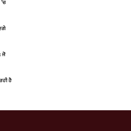
ਰ ’ਚ
ਣਗੇ
: ਜੋ
ਰਹੀ ਹੈ