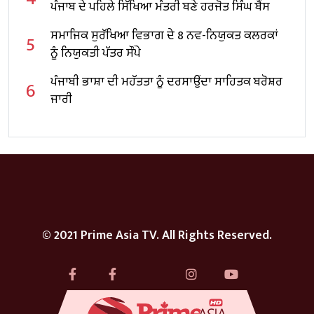
ਪੰਜਾਬ ਦੇ ਪਹਿਲੇ ਸਿੱਖਿਆ ਮੰਤਰੀ ਬਣੇ ਹਰਜੋਤ ਸਿੰਘ ਬੈਂਸ
ਸਮਾਜਿਕ ਸੁਰੱਖਿਆ ਵਿਭਾਗ ਦੇ 8 ਨਵ-ਨਿਯੁਕਤ ਕਲਰਕਾਂ
5
ਨੂੰ ਨਿਯੁਕਤੀ ਪੱਤਰ ਸੌਂਪੇ
ਪੰਜਾਬੀ ਭਾਸ਼ਾ ਦੀ ਮਹੱਤਤਾ ਨੂੰ ਦਰਸਾਉਂਦਾ ਸਾਹਿਤਕ ਬਰੋਸ਼ਰ
6
ਜਾਰੀ
© 2021 Prime Asia TV. All Rights Reserved.