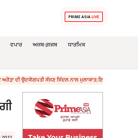
PRIME ASIA
LIVE
ਵਪਾਰ
ਅਜਬ-ਗ਼ਜ਼ਬ
ਧਾਰਮਿਕ
 ਦੀ ਉਦਯੋਗਪਤੀ ਸੱਜਣ ਜਿੰਦਲ ਨਾਲ ਮੁਲਾਕਾਤ; ਇਸਪਾਤ ਖੇਤਰ ‘ਚ ₹1,500 ਕਰੋ
ੇਗੀ
y 2022