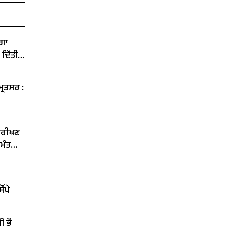
ੇਗਾ
 ਦਿੱਤੀ
੍ਰਿਤਸਰ :
ਨਿਰੀਖਣ
 ਮੰਤਰੀ
ਂਪੇ
 ਭੋਂ