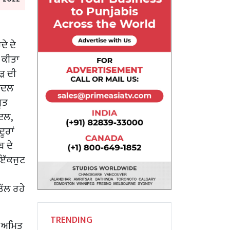
ੇ ਦੇ
 ਕੀਤਾ
ੜ ਦੀ
ਬਾਦਲ
ੂਤ
ਦਲ,
ੂਰਾਂ
ਬ ਦੇ
 ਇੱਕਜੁਟ
ੱਲ ਰਹੇ
TRENDING
ੀ ਅਮਿਤ