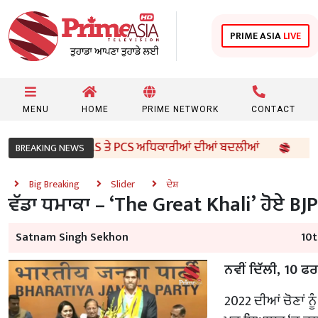
PRIME ASIA
LIVE
MENU
HOME
PRIME NETWORK
CONTACT
ਰਕਾਰ ਵੱਲੋਂ 96 IAS ਤੇ PCS ਅਧਿਕਾਰੀਆਂ ਦੀਆਂ ਬਦਲੀਆਂ
8ਵੀਂ 
BREAKING NEWS
Big Breaking
Slider
ਦੇਸ਼
ਵੱਡਾ ਧਮਾਕਾ – ‘The Great Khali’ ਹੋਏ BJ
Satnam Singh Sekhon
10t
ਨਵੀਂ ਦਿੱਲੀ, 10 ਫ
2022 ਦੀਆਂ ਚੋਣਾਂ ਨੂ