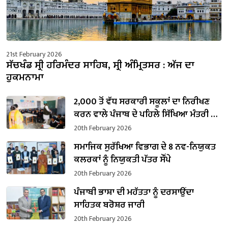
21st February 2026
ਸੱਚਖੰਡ ਸ੍ਰੀ ਹਰਿਮੰਦਰ ਸਾਹਿਬ, ਸ੍ਰੀ ਅੰਮ੍ਰਿਤਸਰ : ਅੱਜ ਦਾ
ਹੁਕਮਨਾਮਾ
2,000 ਤੋਂ ਵੱਧ ਸਰਕਾਰੀ ਸਕੂਲਾਂ ਦਾ ਨਿਰੀਖਣ
ਕਰਨ ਵਾਲੇ ਪੰਜਾਬ ਦੇ ਪਹਿਲੇ ਸਿੱਖਿਆ ਮੰਤਰੀ ਬਣੇ
ਹਰਜੋਤ ਸਿੰਘ ਬੈਂਸ
20th February 2026
ਸਮਾਜਿਕ ਸੁਰੱਖਿਆ ਵਿਭਾਗ ਦੇ 8 ਨਵ-ਨਿਯੁਕਤ
ਕਲਰਕਾਂ ਨੂੰ ਨਿਯੁਕਤੀ ਪੱਤਰ ਸੌਂਪੇ
20th February 2026
ਪੰਜਾਬੀ ਭਾਸ਼ਾ ਦੀ ਮਹੱਤਤਾ ਨੂੰ ਦਰਸਾਉਂਦਾ
ਸਾਹਿਤਕ ਬਰੋਸ਼ਰ ਜਾਰੀ
20th February 2026