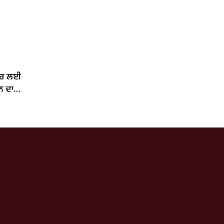
ਂਦਰ ਲਈ
ਨ ਦਾ