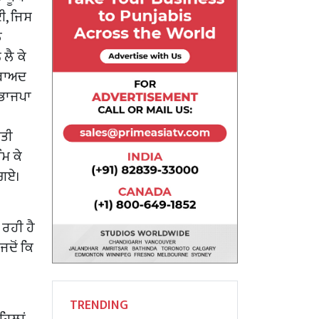
ਈ, ਜਿਸ
ਲ
ਲੈ ਕੇ
 ਬਾਅਦ
 ਭਾਜਪਾ
ੀਤੀ
ੰਮ ਕੇ
 ਗਏ।
 ਰਹੀ ਹੈ
ਜਦੋਂ ਕਿ
TRENDING
ਹਿਲਾਂ