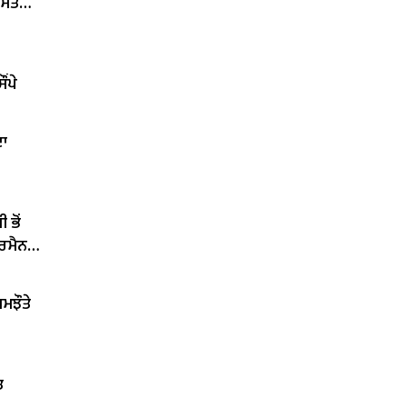
 ਮੰਤਰੀ
ਂਪੇ
ਦਾ
 ਭੋਂ
ਅਰਮੈਨ
ਮਝੌਤੇ
ਤ