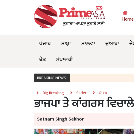
Home
ਪੰਜਾਬ
ਮਾਝਾ
ਮਾਲਵਾ
ਦੁਆਬਾ
ਦੇ
ਖੇਡ
ਸੰਪਾਦਕੀ
BREAKING NEWS
Big Breaking
Slider
ਪੰਜਾਬ
ਭਾਜਪਾ ਤੇ ਕਾਂਗਰਸ ਵਿਚਾਲੇ
Satnam Singh Sekhon