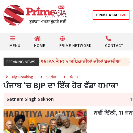
PRIME ASIA
LIVE
MENU
HOME
PRIME NETWORK
CONTACT
ੰਜਾਬ ਸਰਕਾਰ ਵੱਲੋਂ 96 IAS ਤੇ PCS ਅਧਿਕਾਰੀਆਂ ਦੀਆਂ ਬਦਲੀਆਂ
BREAKING NEWS
Big Breaking
Slider
ਪੰਜਾਬ
ਪੰਜਾਬ ‘ਚ BJP ਦਾ ਇੱਕ ਹੋਰ ਵੱਡਾ ਧਮਾਕਾ
Satnam Singh Sekhon
1
ਨਵੀਂ ਦਿੱਲੀ, 11 ਜ