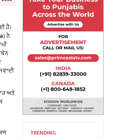
ਈ ਹੈ।
a
)
ਨੇ
ਵਾਮੀ
ੀਬੇਨ
ਦ
ਾਜਵਾਦੀ
ਗਾਰ ਅਤੇ
ਾਲ
कारण
TRENDING