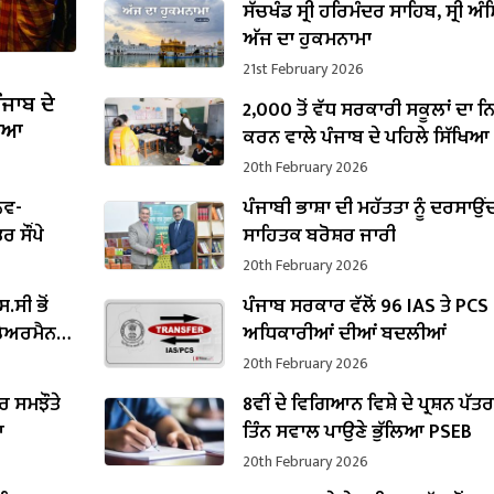
ਸੱਚਖੰਡ ਸ੍ਰੀ ਹਰਿਮੰਦਰ ਸਾਹਿਬ, ਸ੍ਰੀ ਅੰਮ
ਅੱਜ ਦਾ ਹੁਕਮਨਾਮਾ
21st February 2026
ੰਜਾਬ ਦੇ
2,000 ਤੋਂ ਵੱਧ ਸਰਕਾਰੀ ਸਕੂਲਾਂ ਦਾ 
ਸ਼ਿਆ
ਕਰਨ ਵਾਲੇ ਪੰਜਾਬ ਦੇ ਪਹਿਲੇ ਸਿੱਖਿਆ
ਬਣੇ ਹਰਜੋਤ ਸਿੰਘ ਬੈਂਸ
20th February 2026
ਨਵ-
ਪੰਜਾਬੀ ਭਾਸ਼ਾ ਦੀ ਮਹੱਤਤਾ ਨੂੰ ਦਰਸਾਉਂ
 ਸੌਂਪੇ
ਸਾਹਿਤਕ ਬਰੋਸ਼ਰ ਜਾਰੀ
20th February 2026
.ਸੀ ਭੋਂ
ਪੰਜਾਬ ਸਰਕਾਰ ਵੱਲੋਂ 96 IAS ਤੇ PCS
 ਚੇਅਰਮੈਨ
ਅਧਿਕਾਰੀਆਂ ਦੀਆਂ ਬਦਲੀਆਂ
20th February 2026
 ਸਮਝੌਤੇ
8ਵੀਂ ਦੇ ਵਿਗਿਆਨ ਵਿਸ਼ੇ ਦੇ ਪ੍ਰਸ਼ਨ ਪੱਤ
ਆ
ਤਿੰਨ ਸਵਾਲ ਪਾਉਣੇ ਭੁੱਲਿਆ PSEB
20th February 2026