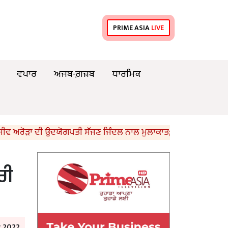
PRIME ASIA
LIVE
ਵਪਾਰ
ਅਜਬ-ਗ਼ਜ਼ਬ
ਧਾਰਮਿਕ
ੜਾ ਦੀ ਉਦਯੋਗਪਤੀ ਸੱਜਣ ਜਿੰਦਲ ਨਾਲ ਮੁਲਾਕਾਤ; ਇਸਪਾਤ ਖੇਤਰ ‘ਚ ₹1,500 ਕ
ਰੀ
y 2022