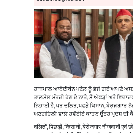
ਰਾਜਪਾਲ ਆਨੰਦੀਬੇਨ ਪਟੇਲ ਨੂੰ ਭੇਜੇ ਗਏ ਆਪਣੇ ਅਸਤੀਫ
ਤਾਲਮੇਲ ਮੰਤਰੀ ਹੋਣ ਦੇ ਨਾਤੇ, ਮੈਂ ਔਕੜਾਂ ਅਤੇ ਵਿਚਾ
ਨਿਭਾਈ ਹੈ, ਪਰ ਦਲਿਤ, ਪਛੜੇ ਕਿਸਾਨ, ਬੇਰੁਜ਼ਗਾਰ ਨੌਜ
ਅਣਗਹਿਲੀ ਵਾਲੇ ਰਵੱਈਏ ਕਾਰਨ ਉੱਤਰ ਪ੍ਰਦੇਸ਼ ਦੀ ਕੈਬ
दलितों, पिछड़ों, किसानों, बेरोजगार नौजवानों एवं छो