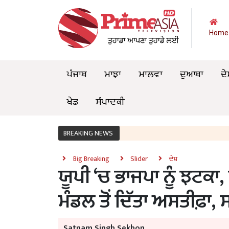
Home
ਪੰਜਾਬ
ਮਾਝਾ
ਮਾਲਵਾ
ਦੁਆਬਾ
ਦੇ
ਖੇਡ
ਸੰਪਾਦਕੀ
BREAKING NEWS
Big Breaking
Slider
ਦੇਸ਼
ਯੂਪੀ ‘ਚ ਭਾਜਪਾ ਨੂੰ ਝਟਕਾ,
ਮੰਡਲ ਤੋਂ ਦਿੱਤਾ ਅਸਤੀਫ਼ਾ, 
Satnam Singh Sekhon