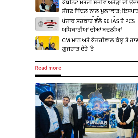
ਕੈਬਨਿਟ ਮੰਤਰੀ ਸੰਜੀਵ ਅਰੋੜਾ ਦੀ ਉ
ਸੱਜਣ ਜਿੰਦਲ ਨਾਲ ਮੁਲਾਕਾਤ; ਇਸਪਾਤ
₹1,500 ਕਰੋੜ ਨਿਵੇਸ਼ ਦਾ ਐਲਾਨ
ਪੰਜਾਬ ਸਰਕਾਰ ਵੱਲੋਂ 96 IAS ਤੇ PCS
ਅਧਿਕਾਰੀਆਂ ਦੀਆਂ ਬਦਲੀਆਂ
CM ਮਾਨ ਅਤੇ ਕੇਜਰੀਵਾਲ ਕੱਲ੍ਹ ਤੋਂ ਜਾ
ਗੁਜਰਾਤ ਦੌਰੇ ’ਤੇ
Read more