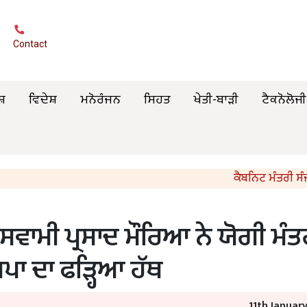
Contact
ਸ਼
ਵਿਦੇਸ਼
ਮਨੋਰੰਜਨ
ਸਿਹਤ
ਖੇਤੀ-ਬਾੜੀ
ਟੈਕਨੋਲੋਜੀ
ਕੈਬਨਿਟ ਮੰਤਰੀ ਸੰਜੀਵ ਅਰੋ
 ਸਵਾਮੀ ਪ੍ਰਸਾਦ ਮੌਰਿਆ ਨੇ ਯੋਗੀ ਮੰਤ
ਸਪਾ ਦਾ ਫੜ੍ਹਿਆ ਹੱਥ
11th Januar