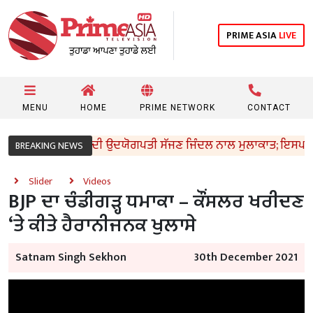
PRIME ASIA
LIVE
MENU
HOME
PRIME NETWORK
CONTACT
ਰੀ ਸੰਜੀਵ ਅਰੋੜਾ ਦੀ ਉਦਯੋਗਪਤੀ ਸੱਜਣ ਜਿੰਦਲ ਨਾਲ ਮੁਲਾਕਾਤ; ਇਸਪਾਤ ਖੇਤਰ
BREAKING NEWS
Slider
Videos
BJP ਦਾ ਚੰਡੀਗੜ੍ਹ ਧਮਾਕਾ – ਕੌਂਸਲਰ ਖਰੀਦਣ
‘ਤੇ ਕੀਤੇ ਹੈਰਾਨੀਜਨਕ ਖੁਲਾਸੇ
Satnam Singh Sekhon
30th December 2021