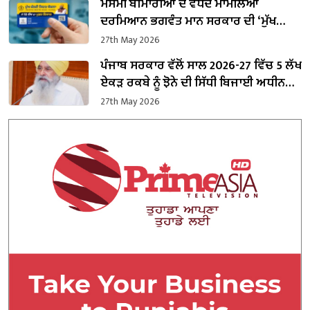
ਮੌਸਮੀ ਬੀਮਾਰੀਆਂ ਦੇ ਵਧਦੇ ਮਾਮਲਿਆਂ
ਦਰਮਿਆਨ ਭਗਵੰਤ ਮਾਨ ਸਰਕਾਰ ਦੀ ‘ਮੁੱਖ
ਮੰਤਰੀ ਸਿਹਤ ਯੋਜਨਾ’ ਬਣੀ ਜੀਵਨਰੇਖਾ
27th May 2026
ਪੰਜਾਬ ਸਰਕਾਰ ਵੱਲੋਂ ਸਾਲ 2026-27 ਵਿੱਚ 5 ਲੱਖ
ਏਕੜ ਰਕਬੇ ਨੂੰ ਝੋਨੇ ਦੀ ਸਿੱਧੀ ਬਿਜਾਈ ਅਧੀਨ
ਲਿਆਉਣ ਦਾ ਟੀਚਾ : ਗੁਰਮੀਤ ਖੁੱਡੀਆਂ
27th May 2026