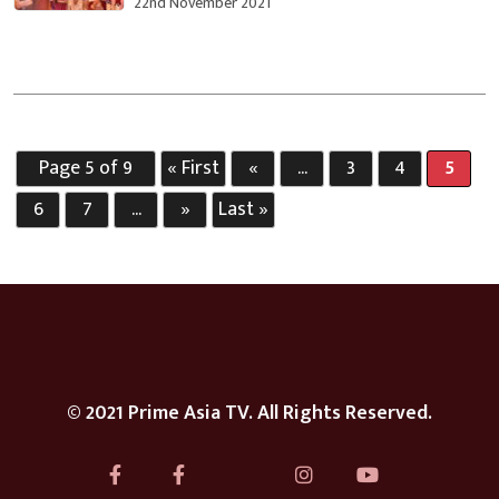
22nd November 2021
Page 5 of 9
« First
«
...
3
4
5
6
7
...
»
Last »
© 2021 Prime Asia TV. All Rights Reserved.