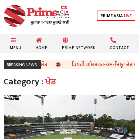
PRIME ASIA
LIVE
MENU
HOME
PRIME NETWORK
CONTACT
ਦਸਾ, 4 ਦੀ ਮੌਤ
ਡਿਪਟੀ ਕਮਿਸ਼ਨਰ-ਕਮ-ਜ਼ਿਲ੍ਹਾ ਚੋਣ ਅਫ਼ਸਰ ਵੱਲੋਂ
BREAKING NEWS
Category :
ਖੇਡ