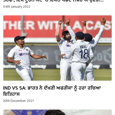
ਤੋਹਫਾ, ਇਸ ਟੂਰਨਾਮੈਂਟ ‘ਚ ਇਕੱਠੇ ਖੇਡਦੇ ਨਜ਼ਰ ਆਉਣਗੇ
ਸਹਿਵਾਗ, ਯੁਵਰਾਜ ਤੇ ਹਰਭਜਨ
04th January 2022
IND VS SA: ਭਾਰਤ ਨੇ ਦੱਖਣੀ ਅਫਰੀਕਾ ਨੂੰ ਹਰਾ ਰਚਿਆ
ਇਤਿਹਾਸ
30th December 2021