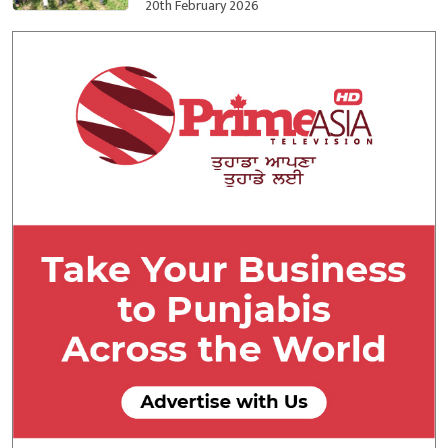
ਕਬਜ਼ਾ ਲਿਆ
20th February 2026