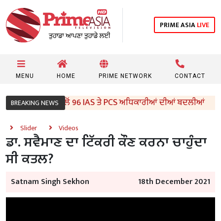
PRIME ASIA
LIVE
MENU
HOME
PRIME NETWORK
CONTACT
ਪੰਜਾਬ ਸਰਕਾਰ ਵੱਲੋਂ 96 IAS ਤੇ PCS ਅਧਿਕਾਰੀਆਂ ਦੀਆਂ ਬਦਲੀਆਂ
BREAKING NEWS
Slider
Videos
ਡਾ. ਸਵੈਮਾਣ ਦਾ ਟਿੱਕਰੀ ਕੌਣ ਕਰਨਾ ਚਾਹੁੰਦਾ
ਸੀ ਕਤਲ?
Satnam Singh Sekhon
18th December 2021